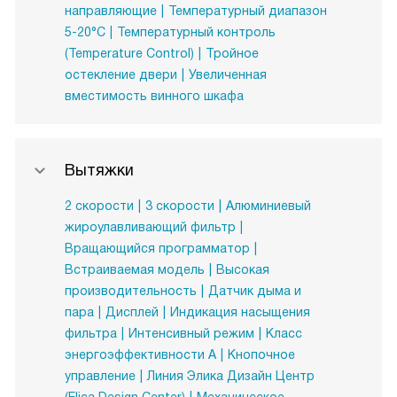
направляющие
Температурный диапазон
5-20°C
Температурный контроль
(Temperature Control)
Тройное
остекление двери
Увеличенная
вместимость винного шкафа
Вытяжки
2 скорости
3 скорости
Алюминиевый
жироулавливающий фильтр
Вращающийся программатор
Встраиваемая модель
Высокая
производительность
Датчик дыма и
пара
Дисплей
Индикация насыщения
фильтра
Интенсивный режим
Класс
энергоэффективности А
Кнопочное
управление
Линия Элика Дизайн Центр