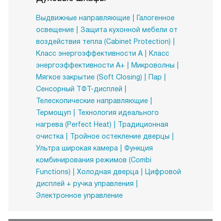
Выдвижные направляющие
Галогенное
освещение
Защита кухонной мебели от
воздействия тепла (Cabinet Protection)
Класс энергоэффективности A
Класс
энергоэффективности A+
Микроволны
Мягкое закрытие (Soft Closing)
Пар
Сенсорный ТФТ-дисплей
Телескопические направляющие
Термощуп
Технология идеального
нагрева (Perfect Heat)
Традиционная
очистка
Тройное остекление дверцы
Ультра широкая камера
Функция
комбинирования режимов (Combi
Functions)
Холодная дверца
Цифровой
дисплей + ручка управления
Электронное управление