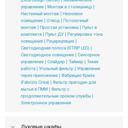
(Elica Design Center)
Механическое
управление
Монтаж в столешницу
Настенный монтаж
Неоновое
освещение
Отвод
Потолочный
монтаж
Простая установка
Пульт в
комплекте
Пульт ДУ
Регулировка тона
освещения
Рециркуляция
Светодиодная полоса (STRIP LED)
Светодиодное освещение
Сенсорное
управление
Слайдер
Таймер
Тихая
работа
Угольный фильтр
Управление
через приложение
Фабрицио Криза
(Fabrizio Crisа)
Фильтр пригоден для
мытья в ПММ
Фильтр с
продолжительным сроком службы
Электронное управление
Духовые шкафы