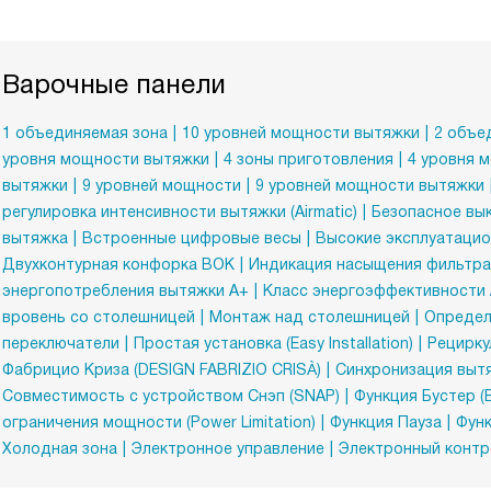
Варочные панели
1 объединяемая зона
10 уровней мощности вытяжки
2 объе
уровня мощности вытяжки
4 зоны приготовления
4 уровня 
вытяжки
9 уровней мощности
9 уровней мощности вытяжки
регулировка интенсивности вытяжки (Airmatic)
Безопасное вы
вытяжка
Встроенные цифровые весы
Высокие эксплуатацион
Двухконтурная конфорка ВОК
Индикация насыщения фильтра
энергопотребления вытяжки A+
Класс энергоэффективности 
вровень со столешницей
Монтаж над столешницей
Определ
переключатели
Простая установка (Easy Installation)
Рецирку
Фабрицио Криза (DESIGN FABRIZIO CRISÀ)
Синхронизация вытя
Совместимость с устройством Снэп (SNAP)
Функция Бустер (
ограничения мощности (Power Limitation)
Функция Пауза
Функ
Холодная зона
Электронное управление
Электронный контро