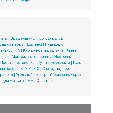
ь винного шкафа
льтр
Вращающийся программатор
 дыма и пара
Дисплей
Индикация
тивности А
Кнопочное управление
Линия
ление
Монтаж в столешницу
Настенный
Простая установка
Пульт в комплекте
Пульт
ая полоса (STRIP LED)
Светодиодное
 работа
Угольный фильтр
Управление через
н для мытья в ПММ
Фильтр с