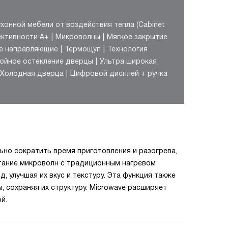
хонной мебели от воздействия тепла (Cabinet
ктивности A+
Микроволны
Мягкое закрытие
ие направляющие
Термощуп
Технология
ойное остекление дверцы
Ультра широкая
Холодная дверца
Цифровой дисплей + ручка
ьно сократить время приготовления и разогрева,
етание микроволн с традиционным нагревом
 улучшая их вкус и текстуру. Эта функция также
, сохраняя их структуру. Microwave расширяет
й.