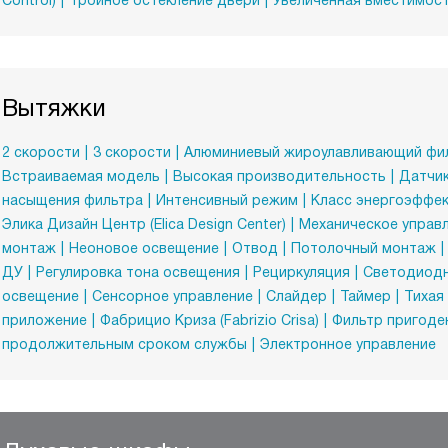
Control)
Тройное остекление двери
Увеличенная вместимост
Вытяжки
2 скорости
3 скорости
Алюминиевый жироулавливающий фи
Встраиваемая модель
Высокая производительность
Датчик
насыщения фильтра
Интенсивный режим
Класс энергоэффек
Элика Дизайн Центр (Elica Design Center)
Механическое управ
монтаж
Неоновое освещение
Отвод
Потолочный монтаж
ДУ
Регулировка тона освещения
Рециркуляция
Светодиодн
освещение
Сенсорное управление
Слайдер
Таймер
Тихая
приложение
Фабрицио Криза (Fabrizio Crisа)
Фильтр пригоде
продолжительным сроком службы
Электронное управление