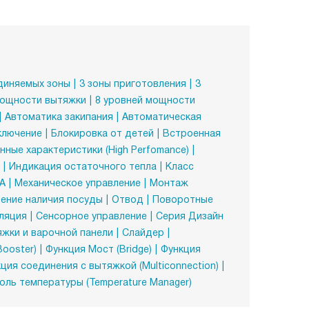
диняемых зоны
3 зоны приготовления
3
мощности вытяжки
8 уровней мощности
Автоматика закипания
Автоматическая
ключение
Блокировка от детей
Встроенная
ные характеристики (High Perfomance)
Индикация остаточного тепла
Класс
А
Механическое управление
Монтаж
ение наличия посуды
Отвод
Поворотные
ляция
Сенсорное управление
Серия Дизайн
жки и варочной панели
Слайдер
Booster)
Функция Мост (Bridge)
Функция
ция соединения с вытяжкой (Multiconnection)
ль температуры (Temperature Manager)