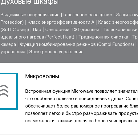
Духовые шкафы
Выдвижные направляющие
Галогенное освещение
Защита ку
Protection)
Класс энергоэффективности A
Класс энергоэффе
(Soft Closing)
Пар
Сенсорный ТФТ-дисплей
Телескопическ
идеального нагрева (Perfect Heat)
Традиционная очистка
Тр
камера
Функция комбинирования режимов (Combi Functions)
управления
Электронное управление
Микроволны
Встроенная функция Microwave позволяет значител
что особенно полезно в повседневных делах. Соч
обеспечивает более равномерное прогревание блюд,
позволяет легко и быстро размораживать продукты
возможности техники, делая ее более универсально