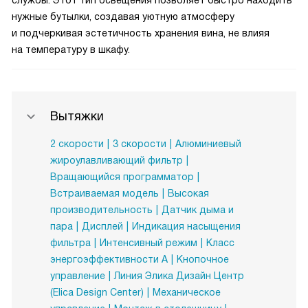
службы. Этот тип освещения позволяет быстро находить
нужные бутылки, создавая уютную атмосферу
и подчеркивая эстетичность хранения вина, не влияя
на температуру в шкафу.
Вытяжки
2 скорости
3 скорости
Алюминиевый
жироулавливающий фильтр
Вращающийся программатор
Встраиваемая модель
Высокая
производительность
Датчик дыма и
пара
Дисплей
Индикация насыщения
фильтра
Интенсивный режим
Класс
энергоэффективности А
Кнопочное
управление
Линия Элика Дизайн Центр
(Elica Design Center)
Механическое