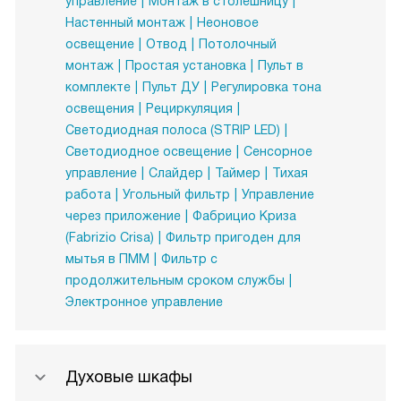
управление
Монтаж в столешницу
Настенный монтаж
Неоновое
освещение
Отвод
Потолочный
монтаж
Простая установка
Пульт в
комплекте
Пульт ДУ
Регулировка тона
освещения
Рециркуляция
Светодиодная полоса (STRIP LED)
Светодиодное освещение
Сенсорное
управление
Слайдер
Таймер
Тихая
работа
Угольный фильтр
Управление
через приложение
Фабрицио Криза
(Fabrizio Crisа)
Фильтр пригоден для
мытья в ПММ
Фильтр с
продолжительным сроком службы
Электронное управление
Духовые шкафы