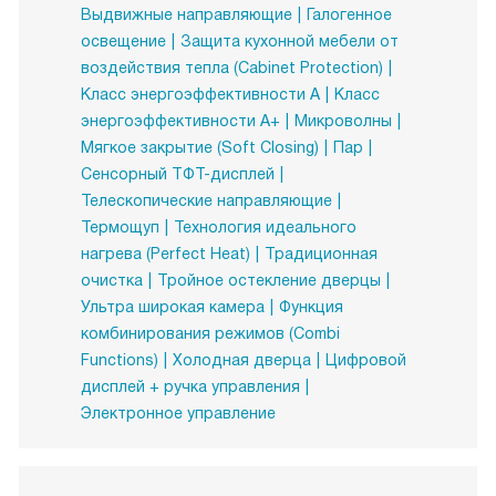
Выдвижные направляющие
Галогенное
освещение
Защита кухонной мебели от
воздействия тепла (Cabinet Protection)
Класс энергоэффективности A
Класс
энергоэффективности A+
Микроволны
Мягкое закрытие (Soft Closing)
Пар
Сенсорный ТФТ-дисплей
Телескопические направляющие
Термощуп
Технология идеального
нагрева (Perfect Heat)
Традиционная
очистка
Тройное остекление дверцы
Ультра широкая камера
Функция
комбинирования режимов (Combi
Functions)
Холодная дверца
Цифровой
дисплей + ручка управления
Электронное управление