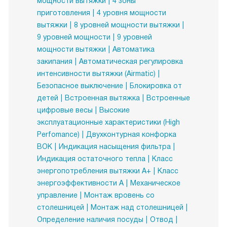
мощности вытяжки
4 зоны
приготовления
4 уровня мощности
вытяжки
8 уровней мощности вытяжки
9 уровней мощности
9 уровней
мощности вытяжки
Автоматика
закипания
Автоматическая регулировка
интенсивности вытяжки (Airmatic)
Безопасное выключение
Блокировка от
детей
Встроенная вытяжка
Встроенные
цифровые весы
Высокие
эксплуатационные характеристики (High
Perfomance)
Двухконтурная конфорка
ВОК
Индикация насыщения фильтра
Индикация остаточного тепла
Класс
энергопотребления вытяжки A+
Класс
энергоэффективности А
Механическое
управление
Монтаж вровень со
столешницей
Монтаж над столешницей
Определение наличия посуды
Отвод