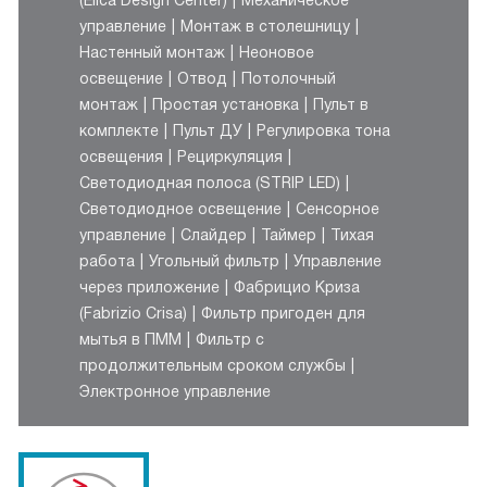
(Elica Design Center)
Механическое
управление
Монтаж в столешницу
Настенный монтаж
Неоновое
освещение
Отвод
Потолочный
монтаж
Простая установка
Пульт в
комплекте
Пульт ДУ
Регулировка тона
освещения
Рециркуляция
Светодиодная полоса (STRIP LED)
Светодиодное освещение
Сенсорное
управление
Слайдер
Таймер
Тихая
работа
Угольный фильтр
Управление
через приложение
Фабрицио Криза
(Fabrizio Crisа)
Фильтр пригоден для
мытья в ПММ
Фильтр с
продолжительным сроком службы
Электронное управление