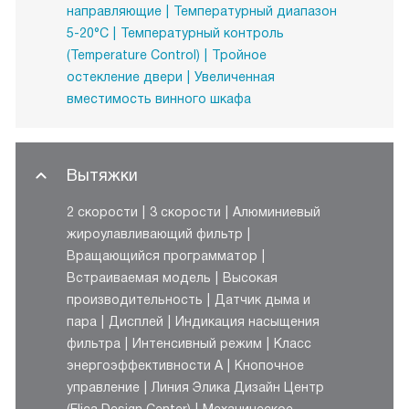
направляющие
Температурный диапазон
5-20°C
Температурный контроль
(Temperature Control)
Тройное
остекление двери
Увеличенная
вместимость винного шкафа
Вытяжки
2 скорости
3 скорости
Алюминиевый
жироулавливающий фильтр
Вращающийся программатор
Встраиваемая модель
Высокая
производительность
Датчик дыма и
пара
Дисплей
Индикация насыщения
фильтра
Интенсивный режим
Класс
энергоэффективности А
Кнопочное
управление
Линия Элика Дизайн Центр