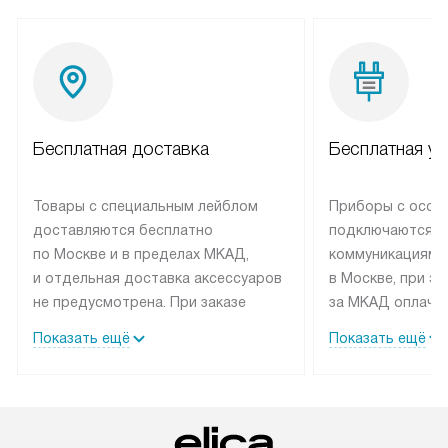
Бесплатная доставка
Бесплатная ус
Товары с специальным лейблом
Приборы с особ
доставляются бесплатно
подключаются к
по Москве и в пределах МКАД,
коммуникациям 
и отдельная доставка аксессуаров
в Москве, при э
не предусмотрена. При заказе
за МКАД оплачив
бытовой техники от Elica,
Специалисты сер
Показать ещё
Показать ещё
рекомендуем обсудить
партнера заним
с менеджером удобное время
подключением б
доставки и способ оплаты. Товары
Elica. Установк
со статусом «В наличии» могут
техники осущест
быть отправлены покупателю
за отдельную пла