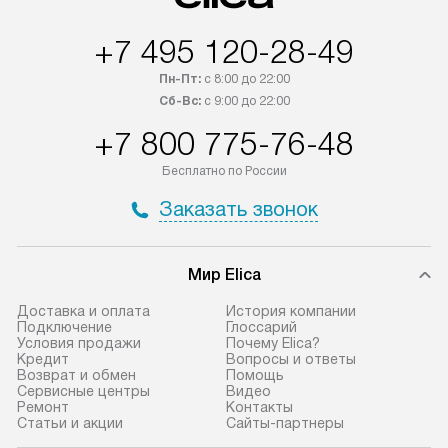
в течение трех дней. Если вам
и дополнительны
+7 495 120-28-49
интересен товар «Под заказ»,
по монтажу опла
обсудите возможность его
прайсу. Сервис 
Пн-Пт:
с 8:00 до 22:00
приобретения с менеджером сайта.
гарантию 1 год 
Сб-Вс:
с 9:00 до 22:00
Товары с специальным лейблом
работы и испол
+7 800 775-76-48
доставляются бесплатно
материалы. Про
по Москве в пределах МКАД,
установление, п
Бесплатно по России
и отдельная доставка аксессуаров
и регулярное об
Заказать звонок
не предусмотрена.
обеспечивают п
и эффективную 
В оговоренный день служба
техники, предо
Мир Elica
доставки доставит упакованный
ошибки и прежд
прибор до двери или прихожей.
Доставка и оплата
История компании
Если необходимо переместить
Готовые коммун
Подключение
Глоссарий
Условия продажи
Почему Elica?
прибор до места установки,
предполагают, в
Кредит
Вопросы и ответы
пожалуйста, предварительно
от категории, на
Возврат и обмен
Помощь
Сервисные центры
Видео
уточните это с менеджером.
установленной р
Ремонт
Контакты
За данную услугу взимается
к воде, крана и 
Статьи и акции
Сайты-партнеры
дополнительная плата. Важно
слива. Стандарт