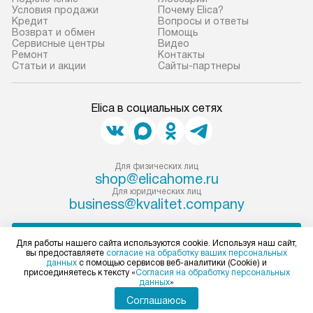
Условия продажи
Почему Elica?
прибор до места установки,
предполагают, в
Кредит
Вопросы и ответы
пожалуйста, предварительно
от категории, на
Возврат и обмен
Помощь
Сервисные центры
Видео
уточните это с менеджером.
установленной р
Ремонт
Контакты
За данную услугу взимается
к воде, крана и 
Статьи и акции
Сайты-партнеры
дополнительная плата. Важно
слива. Стандарт
учитывать, что если размеры
включает в себя:
Elica в социальных сетях
прибора не позволяют ему пройти
транспортировоч
через дверной проем, сотрудники
разблокировку п
транспортной службы не могут
соединение отде
демонтировать дверцы, ручки или
монтаж техники 
Для физических лиц
shop@elicahome.ru
другие выступающие элементы, так
на место с пров
Для юридических лиц
как это может привести к отказу
подключение к 
business@kvalitet.company
в гарантийном ремонте в будущем.
коммуникациям, 
Перед заказом удостоверьтесь, что
и консультацию 
НАПИСАТЬ РУКОВОДСТВУ
Для работы нашего сайта используются cookie. Используя наш сайт,
сможете переместить прибор
В стандартную у
вы предоставляете
согласие на обработку ваших персональных
данных
с помощью сервисов веб-аналитики (Cookie) и
в нужное место, учитывая размеры
не включаются: 
Политика конфиденциальности
присоединяетесь к тексту «
Согласия на обработку персональных
упаковки или без нее.
коммуникаций, 
данных
»
Условия продажи
материалы, нав
Карта сайта
Соглашаюсь