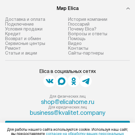
В оговоренный день служба
техники, предо
Мир Elica
доставки доставит упакованный
ошибки и прежд
прибор до двери или прихожей.
Доставка и оплата
История компании
Если необходимо переместить
Готовые коммун
Подключение
Глоссарий
Условия продажи
Почему Elica?
прибор до места установки,
предполагают, в
Кредит
Вопросы и ответы
пожалуйста, предварительно
от категории, на
Возврат и обмен
Помощь
Сервисные центры
Видео
уточните это с менеджером.
установленной р
Ремонт
Контакты
За данную услугу взимается
к воде, крана и 
Статьи и акции
Сайты-партнеры
дополнительная плата. Важно
слива. Стандарт
учитывать, что если размеры
включает в себя:
Elica в социальных сетях
прибора не позволяют ему пройти
транспортировоч
через дверной проем, сотрудники
разблокировку п
транспортной службы не могут
соединение отде
демонтировать дверцы, ручки или
монтаж техники 
Для физических лиц
shop@elicahome.ru
другие выступающие элементы, так
на место с пров
Для юридических лиц
как это может привести к отказу
подключение к 
business@kvalitet.company
в гарантийном ремонте в будущем.
коммуникациям, 
Перед заказом удостоверьтесь, что
и консультацию 
НАПИСАТЬ РУКОВОДСТВУ
Для работы нашего сайта используются cookie. Используя наш сайт,
сможете переместить прибор
В стандартную у
вы предоставляете
согласие на обработку ваших персональных