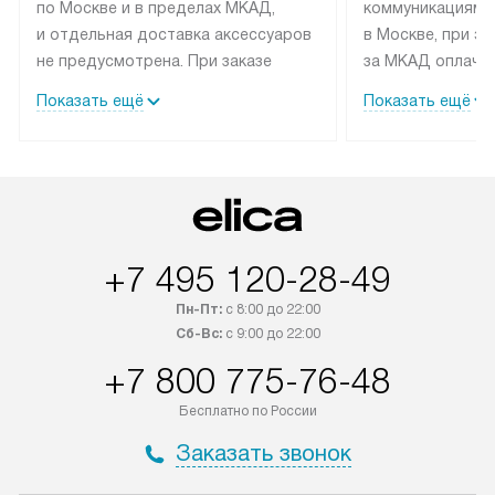
по Москве и в пределах МКАД,
коммуникациям 
и отдельная доставка аксессуаров
в Москве, при э
не предусмотрена. При заказе
за МКАД оплачив
бытовой техники от Elica,
Специалисты сер
Показать ещё
Показать ещё
рекомендуем обсудить
партнера заним
с менеджером удобное время
подключением б
доставки и способ оплаты. Товары
Elica. Установк
со статусом «В наличии» могут
техники осущест
быть отправлены покупателю
за отдельную пла
в течение трех дней. Если вам
и дополнительны
+7 495 120-28-49
интересен товар «Под заказ»,
по монтажу опла
обсудите возможность его
прайсу. Сервис 
Пн-Пт:
с 8:00 до 22:00
приобретения с менеджером сайта.
гарантию 1 год 
Сб-Вс:
с 9:00 до 22:00
Товары с специальным лейблом
работы и испол
+7 800 775-76-48
доставляются бесплатно
материалы. Про
по Москве в пределах МКАД,
установление, п
Бесплатно по России
и отдельная доставка аксессуаров
и регулярное об
Заказать звонок
не предусмотрена.
обеспечивают п
и эффективную 