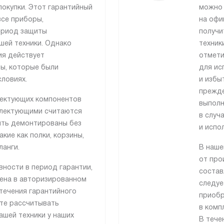
покупки. Этот гарантийный
можно 
все приборы,
на офи
ериод защиты
получи
ашей техники. Однако
техник
ия действует
отмети
ры, которые были
для ис
ловиях.
и избы
прежде
лектующих компонентов
выполн
плектующими считаются
в случ
ыть демонтированы без
и испо
кие как полки, корзины,
ланги.
В наше
от про
вности в период гарантии,
состав
нена в авторизированном
следуе
течения гарантийного
приобр
те рассчитывать
в комп
ашей техники у наших
В тече