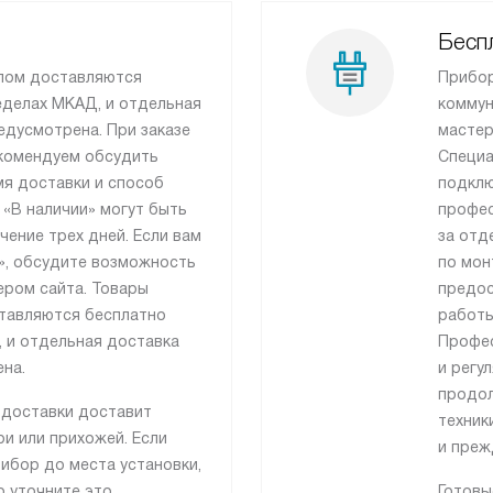
Беспл
лом доставляются
Прибор
еделах МКАД, и отдельная
коммун
едусмотрена. При заказе
мастер
рекомендуем обсудить
Специа
я доставки и способ
подклю
 «В наличии» могут быть
профес
чение трех дней. Если вам
за отд
», обсудите возможность
по мон
ером сайта. Товары
предос
тавляются бесплатно
работы
 и отдельная доставка
Профес
на.
и регу
продол
 доставки доставит
техник
и или прихожей. Если
и преж
ибор до места установки,
о уточните это
Готовы