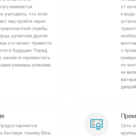
лугу взимается
от кат
о учитывать, что если
к воде
яют ему пройти через
устано
 транспортной службы
трансп
рцы, ручки или другие
необхо
как это может привести
монтаж
онте в будущем. Перед
с пров
то сможете переместить
коммун
тывая размеры упаковки
по экс
не вкл
матери
дверей
ие
Прем
 предоставляется
Сеть с
ю бытовую технику Elica
крупны