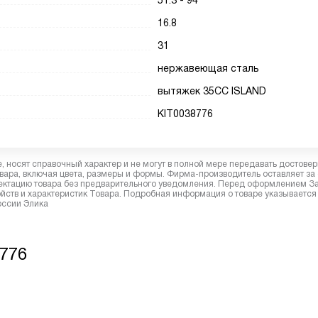
51.3 - 94
16.8
31
нержавеющая сталь
вытяжек 35СС ISLAND
KIT0038776
 носят справочный характер и не могут в полной мере передавать достове
вара, включая цвета, размеры и формы. Фирма-производитель оставляет за
лектацию товара без предварительного уведомления. Перед оформлением З
йств и характеристик Товара. Подробная информация о товаре указывается
оссии Элика
8776