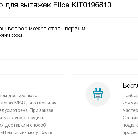
 для вытяжек Elica KIT0196810
Ваш вопрос может стать первым.
роткие сроки
Беспл
лом доставляются
Прибор
еделах МКАД, и отдельная
коммун
едусмотрена. При заказе
мастер
рекомендуем обсудить
Специа
я доставки и способ
подклю
 «В наличии» могут быть
профес