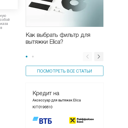
рную
 собой
аказа
 в
Как выбрать фильтр для
Как поч
вытяжки Elica?
ПОСМОТРЕТЬ ВСЕ СТАТЬИ
Кредит на
Аксессуар для вытяжек Elica
KIT0196810