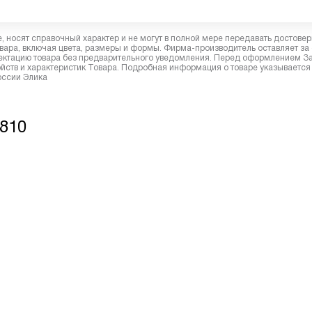
 носят справочный характер и не могут в полной мере передавать достове
вара, включая цвета, размеры и формы. Фирма-производитель оставляет за
лектацию товара без предварительного уведомления. Перед оформлением З
йств и характеристик Товара. Подробная информация о товаре указывается
оссии Элика
6810