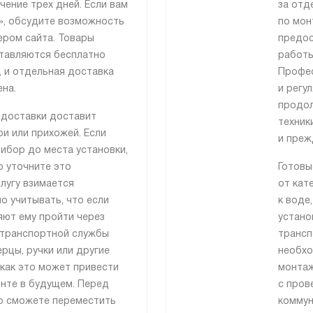
чение трех дней. Если вам
за отд
», обсудите возможность
по мон
ером сайта. Товары
предос
тавляются бесплатно
работы
 и отдельная доставка
Профес
на.
и регу
продол
 доставки доставит
техник
и или прихожей. Если
и преж
ибор до места установки,
о уточните это
Готовы
лугу взимается
от кат
о учитывать, что если
к воде
яют ему пройти через
устано
 транспортной службы
трансп
рцы, ручки или другие
необхо
как это может привести
монтаж
онте в будущем. Перед
с пров
то сможете переместить
коммун