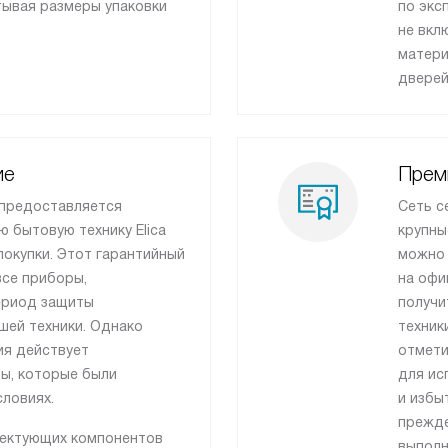
тывая размеры упаковки
по экс
не вкл
матери
дверей
ие
Прем
 предоставляется
Сеть с
ю бытовую технику Elica
крупны
покупки. Этот гарантийный
можно 
все приборы,
на офи
ериод защиты
получи
ашей техники. Однако
техник
ия действует
отмети
ры, которые были
для ис
ловиях.
и избы
прежде
лектующих компонентов
выполн