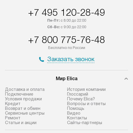
в течение трех дней. Если вам
и дополнительны
+7 495 120-28-49
интересен товар «Под заказ»,
по монтажу опла
обсудите возможность его
прайсу. Сервис 
Пн-Пт:
с 8:00 до 22:00
приобретения с менеджером сайта.
гарантию 1 год 
Сб-Вс:
с 9:00 до 22:00
Товары с специальным лейблом
работы и испол
+7 800 775-76-48
доставляются бесплатно
материалы. Про
по Москве в пределах МКАД,
установление, п
Бесплатно по России
и отдельная доставка аксессуаров
и регулярное об
Заказать звонок
не предусмотрена.
обеспечивают п
и эффективную 
В оговоренный день служба
техники, предо
Мир Elica
доставки доставит упакованный
ошибки и прежд
прибор до двери или прихожей.
Доставка и оплата
История компании
Если необходимо переместить
Готовые коммун
Подключение
Глоссарий
Условия продажи
Почему Elica?
прибор до места установки,
предполагают, в
Кредит
Вопросы и ответы
пожалуйста, предварительно
от категории, на
Возврат и обмен
Помощь
Сервисные центры
Видео
уточните это с менеджером.
установленной р
Ремонт
Контакты
За данную услугу взимается
к воде, крана и 
Статьи и акции
Сайты-партнеры
дополнительная плата. Важно
слива. Стандарт