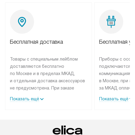
Бесплатная доставка
Бесплатная ус
Товары с специальным лейблом
Приборы с особ
доставляются бесплатно
подключаются к
по Москве и в пределах МКАД,
коммуникациям 
и отдельная доставка аксессуаров
в Москве, при э
не предусмотрена. При заказе
за МКАД оплачив
бытовой техники от Elica,
Специалисты сер
Показать ещё
Показать ещё
рекомендуем обсудить
партнера заним
с менеджером удобное время
подключением б
доставки и способ оплаты. Товары
Elica. Установк
со статусом «В наличии» могут
техники осущест
быть отправлены покупателю
за отдельную пла