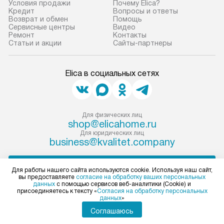
Условия продажи
Почему Elica?
прибор до места установки,
предполагают, в
Кредит
Вопросы и ответы
пожалуйста, предварительно
от категории, на
Возврат и обмен
Помощь
Сервисные центры
Видео
уточните это с менеджером.
установленной р
Ремонт
Контакты
За данную услугу взимается
к воде, крана и 
Статьи и акции
Сайты-партнеры
дополнительная плата. Важно
слива. Стандарт
учитывать, что если размеры
включает в себя:
Elica в социальных сетях
прибора не позволяют ему пройти
транспортировоч
через дверной проем, сотрудники
разблокировку п
транспортной службы не могут
соединение отде
демонтировать дверцы, ручки или
монтаж техники 
Для физических лиц
shop@elicahome.ru
другие выступающие элементы, так
на место с пров
Для юридических лиц
как это может привести к отказу
подключение к 
business@kvalitet.company
в гарантийном ремонте в будущем.
коммуникациям, 
Перед заказом удостоверьтесь, что
и консультацию 
НАПИСАТЬ РУКОВОДСТВУ
Для работы нашего сайта используются cookie. Используя наш сайт,
сможете переместить прибор
В стандартную у
вы предоставляете
согласие на обработку ваших персональных
данных
с помощью сервисов веб-аналитики (Cookie) и
в нужное место, учитывая размеры
не включаются: 
Политика конфиденциальности
присоединяетесь к тексту «
Согласия на обработку персональных
упаковки или без нее.
коммуникаций, 
данных
»
Условия продажи
материалы, нав
Карта сайта
Соглашаюсь
© 2004 – 2026 Магазин Elica «Kvalitet Trade, LLC»
и перевешивание