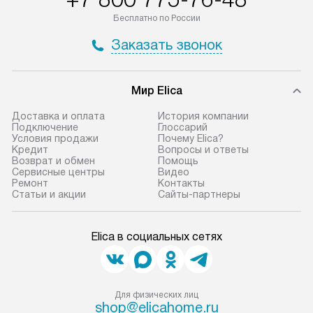
по Москве в пределах МКАД,
установление, п
Бесплатно по России
и отдельная доставка аксессуаров
и регулярное об
Заказать звонок
не предусмотрена.
обеспечивают п
и эффективную 
В оговоренный день служба
техники, предо
Мир Elica
доставки доставит упакованный
ошибки и прежд
прибор до двери или прихожей.
Доставка и оплата
История компании
Если необходимо переместить
Готовые коммун
Подключение
Глоссарий
Условия продажи
Почему Elica?
прибор до места установки,
предполагают, в
Кредит
Вопросы и ответы
пожалуйста, предварительно
от категории, на
Возврат и обмен
Помощь
Сервисные центры
Видео
уточните это с менеджером.
установленной р
Ремонт
Контакты
За данную услугу взимается
к воде, крана и 
Статьи и акции
Сайты-партнеры
дополнительная плата. Важно
слива. Стандарт
учитывать, что если размеры
включает в себя:
Elica в социальных сетях
прибора не позволяют ему пройти
транспортировоч
через дверной проем, сотрудники
разблокировку п
транспортной службы не могут
соединение отде
демонтировать дверцы, ручки или
монтаж техники 
Для физических лиц
shop@elicahome.ru
другие выступающие элементы, так
на место с пров