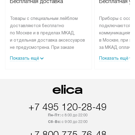
Бесплатная доставка
Бесплатная ус
Товары с специальным лейблом
Приборы с особ
доставляются бесплатно
подключаются к
по Москве и в пределах МКАД,
коммуникациям 
и отдельная доставка аксессуаров
в Москве, при э
не предусмотрена. При заказе
за МКАД оплачив
бытовой техники от Elica,
Специалисты сер
Показать ещё
Показать ещё
рекомендуем обсудить
партнера заним
с менеджером удобное время
подключением б
доставки и способ оплаты. Товары
Elica. Установк
со статусом «В наличии» могут
техники осущест
быть отправлены покупателю
за отдельную пла
в течение трех дней. Если вам
и дополнительны
+7 495 120-28-49
интересен товар «Под заказ»,
по монтажу опла
обсудите возможность его
прайсу. Сервис 
Пн-Пт:
с 8:00 до 22:00
приобретения с менеджером сайта.
гарантию 1 год 
Сб-Вс:
с 9:00 до 22:00
Товары с специальным лейблом
работы и испол
+7 800 775-76-48
доставляются бесплатно
материалы. Про