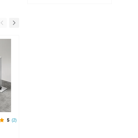
5
(2)
Снят с производства
5
(2)
Вытяжка
Elica GETUP NAKED/A/90