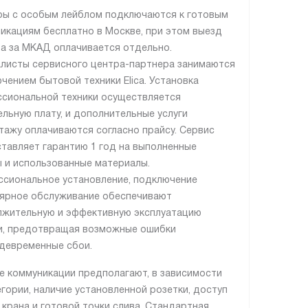
ы с особым лейблом подключаются к готовым
икациям бесплатно в Москве, при этом выезд
а за МКАД оплачивается отдельно.
листы сервисного центра-партнера занимаются
чением бытовой техники Elica. Установка
сиональной техники осуществляется
ельную плату, и дополнительные услуги
тажу оплачиваются согласно прайсу. Сервис
тавляет гарантию 1 год на выполненные
 и использованные материалы.
сиональное установление, подключение
лярное обслуживание обеспечивают
жительную и эффективную эксплуатацию
и, предотвращая возможные ошибки
девременные сбои.
е коммуникации предполагают, в зависимости
егории, наличие установленной розетки, доступ
, крана и готовой точки слива. Стандартная