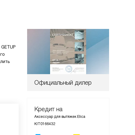
и GETUP
его
алить
Официальный дилер
Кредит на
Аксессуар для вытяжек Elica
KIT0166432