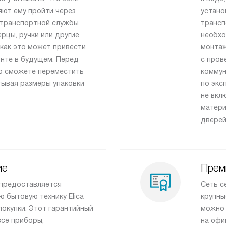
яют ему пройти через
устано
 транспортной службы
трансп
рцы, ручки или другие
необхо
как это может привести
монтаж
онте в будущем. Перед
с пров
то сможете переместить
коммун
тывая размеры упаковки
по экс
не вкл
матери
дверей
ие
Прем
 предоставляется
Сеть с
ю бытовую технику Elica
крупны
покупки. Этот гарантийный
можно 
все приборы,
на офи