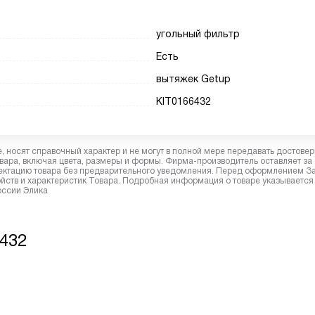
угольный фильтр
Есть
вытяжек Getup
KIT0166432
 носят справочный характер и не могут в полной мере передавать достове
вара, включая цвета, размеры и формы. Фирма-производитель оставляет за
лектацию товара без предварительного уведомления. Перед оформлением З
йств и характеристик Товара. Подробная информация о товаре указывается
оссии Элика
6432