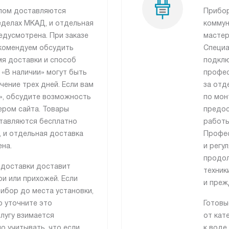
лом доставляются
Прибор
еделах МКАД, и отдельная
коммун
едусмотрена. При заказе
мастер
рекомендуем обсудить
Специа
я доставки и способ
подклю
 «В наличии» могут быть
профес
чение трех дней. Если вам
за отд
», обсудите возможность
по мон
ером сайта. Товары
предос
тавляются бесплатно
работы
 и отдельная доставка
Профес
на.
и регу
продол
 доставки доставит
техник
и или прихожей. Если
и преж
ибор до места установки,
о уточните это
Готовы
лугу взимается
от кат
о учитывать, что если
к воде