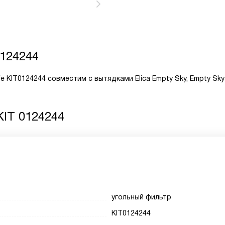
0124244
e KIT0124244 совместим с вытядками Elica Empty Sky, Empty Sky
 KIT 0124244
угольный фильтр
KIT0124244