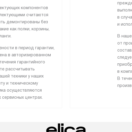
прежде
лектующих компонентов
выполн
плектующими считаются
в случ
ыть демонтированы без
и испо
кие как полки, корзины,
ланги.
В наше
от про
вности в период гарантии,
состав
нена в авторизированном
следуе
течения гарантийного
приобр
те рассчитывать
в комп
ашей техники у наших
В тече
ту и техническому
произв
ика осуществляются
 сервисных центрах.