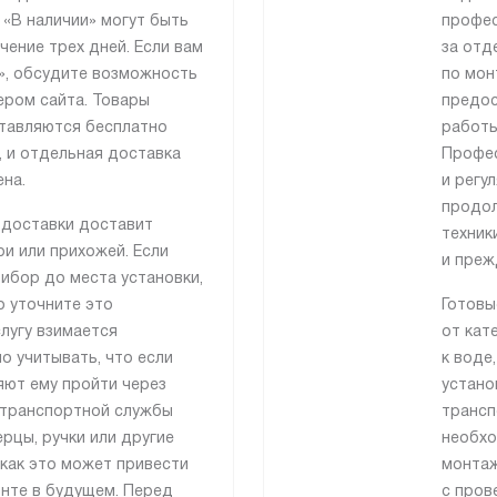
 «В наличии» могут быть
профес
чение трех дней. Если вам
за отд
», обсудите возможность
по мон
ером сайта. Товары
предос
тавляются бесплатно
работы
 и отдельная доставка
Профес
на.
и регу
продол
 доставки доставит
техник
и или прихожей. Если
и преж
ибор до места установки,
о уточните это
Готовы
лугу взимается
от кат
о учитывать, что если
к воде
яют ему пройти через
устано
 транспортной службы
трансп
рцы, ручки или другие
необхо
как это может привести
монтаж
онте в будущем. Перед
с пров