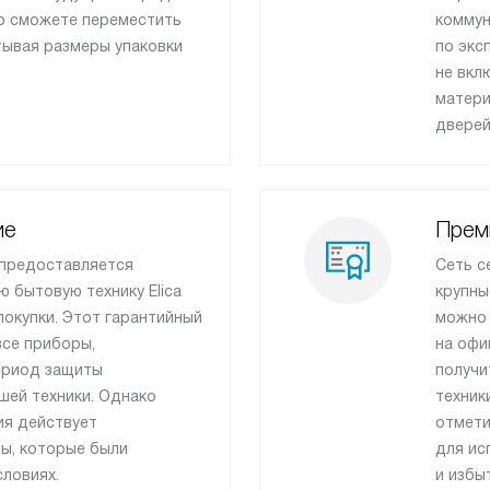
то сможете переместить
коммун
тывая размеры упаковки
по экс
не вкл
матери
дверей
ие
Прем
 предоставляется
Сеть с
ю бытовую технику Elica
крупны
покупки. Этот гарантийный
можно 
все приборы,
на офи
ериод защиты
получи
ашей техники. Однако
техник
ия действует
отмети
ры, которые были
для ис
ловиях.
и избы