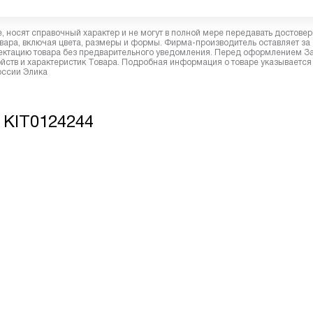
 носят справочный характер и не могут в полной мере передавать достове
вара, включая цвета, размеры и формы. Фирма-производитель оставляет за
лектацию товара без предварительного уведомления. Перед оформлением З
йств и характеристик Товара. Подробная информация о товаре указывается
оссии Элика
e KIT0124244