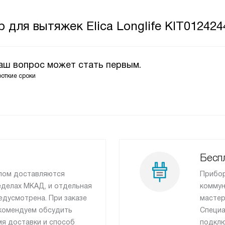
 для вытяжек Elica Longlife KIT012424
Ваш вопрос может стать первым.
роткие сроки
Беспл
лом доставляются
Прибор
еделах МКАД, и отдельная
коммун
едусмотрена. При заказе
мастер
рекомендуем обсудить
Специа
я доставки и способ
подклю