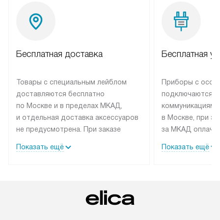
Бесплатная доставка
Бесплатная ус
Товары с специальным лейблом
Приборы с особ
доставляются бесплатно
подключаются к
по Москве и в пределах МКАД,
коммуникациям 
и отдельная доставка аксессуаров
в Москве, при э
не предусмотрена. При заказе
за МКАД оплачив
бытовой техники от Elica,
Специалисты сер
Показать ещё
Показать ещё
рекомендуем обсудить
партнера заним
с менеджером удобное время
подключением б
доставки и способ оплаты. Товары
Elica. Установк
со статусом «В наличии» могут
техники осущест
быть отправлены покупателю
за отдельную пла
в течение трех дней. Если вам
и дополнительны