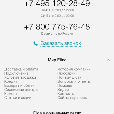
+7 495 120-28-49
интересен товар «Под заказ»,
по монтажу опла
обсудите возможность его
прайсу. Сервис 
Пн-Пт:
с 8:00 до 22:00
приобретения с менеджером сайта.
гарантию 1 год 
Сб-Вс:
с 9:00 до 22:00
Товары с специальным лейблом
работы и испол
+7 800 775-76-48
доставляются бесплатно
материалы. Про
по Москве в пределах МКАД,
установление, п
Бесплатно по России
и отдельная доставка аксессуаров
и регулярное об
Заказать звонок
не предусмотрена.
обеспечивают п
и эффективную 
В оговоренный день служба
техники, предо
Мир Elica
доставки доставит упакованный
ошибки и прежд
прибор до двери или прихожей.
Доставка и оплата
История компании
Если необходимо переместить
Готовые коммун
Подключение
Глоссарий
Условия продажи
Почему Elica?
прибор до места установки,
предполагают, в
Кредит
Вопросы и ответы
пожалуйста, предварительно
от категории, на
Возврат и обмен
Помощь
Сервисные центры
Видео
уточните это с менеджером.
установленной р
Ремонт
Контакты
За данную услугу взимается
к воде, крана и 
Статьи и акции
Сайты-партнеры
дополнительная плата. Важно
слива. Стандарт
учитывать, что если размеры
включает в себя:
Elica в социальных сетях