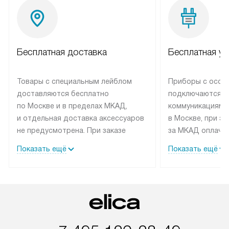
Бесплатная доставка
Бесплатная ус
Товары с специальным лейблом
Приборы с особ
доставляются бесплатно
подключаются к
по Москве и в пределах МКАД,
коммуникациям 
и отдельная доставка аксессуаров
в Москве, при э
не предусмотрена. При заказе
за МКАД оплачив
бытовой техники от Elica,
Специалисты сер
Показать ещё
Показать ещё
рекомендуем обсудить
партнера заним
с менеджером удобное время
подключением б
доставки и способ оплаты. Товары
Elica. Установк
со статусом «В наличии» могут
техники осущест
быть отправлены покупателю
за отдельную пла
в течение трех дней. Если вам
и дополнительны
интересен товар «Под заказ»,
по монтажу опла