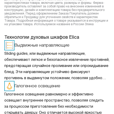
характеристиках товара, включая цвета, размеры и формы. Фирма-
производитель оставляет за собой право на внесение изменений в
конструкцию, дизайн и комплектацию товара без предварительного
уведомления. Перед оформлением Заказа Покупатель должен
обратиться к Продавцу для уточнения свойств и характеристик
Товара. Подробная информация о товаре указывается в инструкции и
на упаковке товара. Используемое название в России Элика
Технологии духовых шкафов Elica
Выдвижные направляющие
Sliding guides, или выдвижные направляющие,
обеспечивают легкое и безопасное извлечение противней,
предотвращая случайное проливание или опрокидывание
блюд. Эти направляющие устойчиво фиксируют
противень в выдвинутом положении, позволяя удобно
проверять степень готовности. Sliding guides делают
Галогенное освещение
процесс готовки удобным и безопасным, особенно при
Галогенное освещение равномерно и эффективно
работе с горячими блюдами, облегчая доступ
освещает внутреннее пространство, позволяя следить
и минимизируя риск получения ожогов.
за процессом приготовления без необходимости
открывать дверцу. Оно отличается высокой яркостью