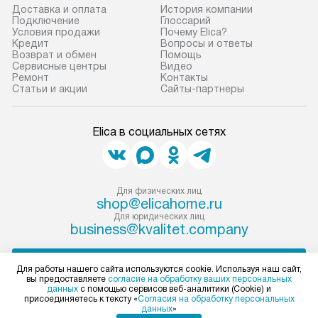
Доставка и оплата
История компании
Подключение
Глоссарий
Условия продажи
Почему Elica?
Кредит
Вопросы и ответы
Возврат и обмен
Помощь
Сервисные центры
Видео
Ремонт
Контакты
Статьи и акции
Сайты-партнеры
Elica в социальных сетях
Для физических лиц
shop@elicahome.ru
Для юридических лиц
business@kvalitet.company
НАПИСАТЬ РУКОВОДСТВУ
Для работы нашего сайта используются cookie. Используя наш сайт,
вы предоставляете
согласие на обработку ваших персональных
данных
с помощью сервисов веб-аналитики (Cookie) и
Политика конфиденциальности
присоединяетесь к тексту «
Согласия на обработку персональных
данных
»
Условия продажи