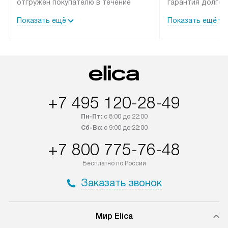
отгружен покупателю в течение
гарантия долгой
трех дней. Техника со специальным
эксплуатации те
Показать ещё
Показать ещё
лейблом доставляется бесплатно
техника со спец
по Москве. Выезд за МКАД
подключается б
оплачивается дополнительно.
мастера за МКА
Возможна доставка товаров по
дополнительную 
России.
+7 495 120-28-49
Пн-Пт:
с 8:00 до 22:00
Сб-Вс:
с 9:00 до 22:00
+7 800 775-76-48
Бесплатно по России
Заказать звонок
Мир Elica