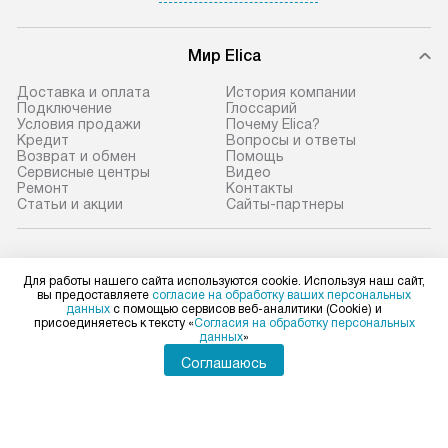
Мир Elica
Доставка и оплата
История компании
Подключение
Глоссарий
Условия продажи
Почему Elica?
Кредит
Вопросы и ответы
Возврат и обмен
Помощь
Сервисные центры
Видео
Ремонт
Контакты
Статьи и акции
Сайты-партнеры
Elica в социальных сетях
Для работы нашего сайта используются cookie. Используя наш сайт,
вы предоставляете
согласие на обработку ваших персональных
данных
с помощью сервисов веб-аналитики (Cookie) и
присоединяетесь к тексту «
Согласия на обработку персональных
данных
»
Для физических лиц
shop@elicahome.ru
Соглашаюсь
Для юридических лиц
business@kvalitet.company
НАПИСАТЬ РУКОВОДСТВУ