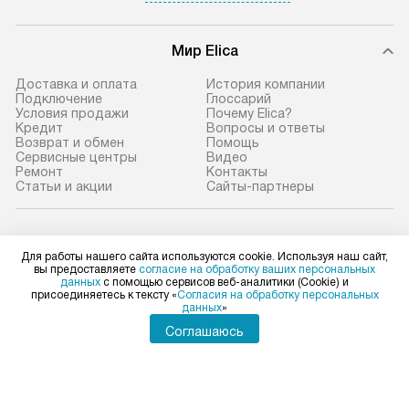
Мир Elica
Доставка и оплата
История компании
Подключение
Глоссарий
Условия продажи
Почему Elica?
Кредит
Вопросы и ответы
Возврат и обмен
Помощь
Сервисные центры
Видео
Ремонт
Контакты
Статьи и акции
Сайты-партнеры
Elica в социальных сетях
Для работы нашего сайта используются cookie. Используя наш сайт,
вы предоставляете
согласие на обработку ваших персональных
данных
с помощью сервисов веб-аналитики (Cookie) и
присоединяетесь к тексту «
Согласия на обработку персональных
данных
»
Для физических лиц
shop@elicahome.ru
Соглашаюсь
Для юридических лиц
business@kvalitet.company
НАПИСАТЬ РУКОВОДСТВУ