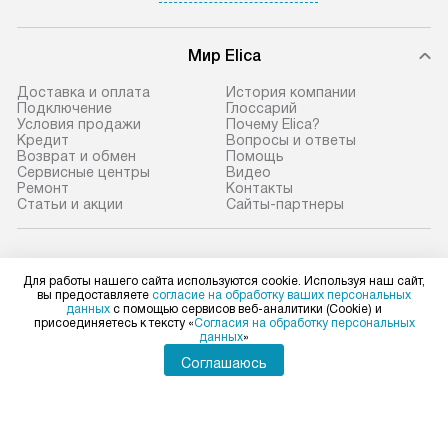
Мир Elica
Доставка и оплата
История компании
Подключение
Глоссарий
Условия продажи
Почему Elica?
Кредит
Вопросы и ответы
Возврат и обмен
Помощь
Сервисные центры
Видео
Ремонт
Контакты
Статьи и акции
Сайты-партнеры
Elica в социальных сетях
Для работы нашего сайта используются cookie. Используя наш сайт,
вы предоставляете
согласие на обработку ваших персональных
данных
с помощью сервисов веб-аналитики (Cookie) и
присоединяетесь к тексту «
Согласия на обработку персональных
данных
»
Для физических лиц
shop@elicahome.ru
Соглашаюсь
Для юридических лиц
business@kvalitet.company
НАПИСАТЬ РУКОВОДСТВУ