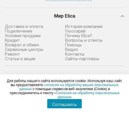
Мир Elica
Доставка и оплата
История компании
Подключение
Глоссарий
Условия продажи
Почему Elica?
Кредит
Вопросы и ответы
Возврат и обмен
Помощь
Сервисные центры
Видео
Ремонт
Контакты
Статьи и акции
Сайты-партнеры
Elica в социальных сетях
Для работы нашего сайта используются cookie. Используя наш сайт,
вы предоставляете
согласие на обработку ваших персональных
данных
с помощью сервисов веб-аналитики (Cookie) и
присоединяетесь к тексту «
Согласия на обработку персональных
данных
»
Для физических лиц
shop@elicahome.ru
Соглашаюсь
Для юридических лиц
business@kvalitet.company
НАПИСАТЬ РУКОВОДСТВУ