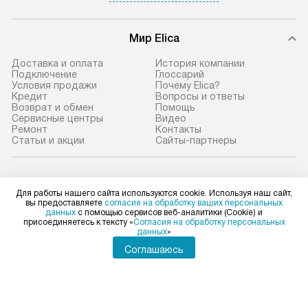
Мир Elica
Доставка и оплата
История компании
Подключение
Глоссарий
Условия продажи
Почему Elica?
Кредит
Вопросы и ответы
Возврат и обмен
Помощь
Сервисные центры
Видео
Ремонт
Контакты
Статьи и акции
Сайты-партнеры
Elica в социальных сетях
Для работы нашего сайта используются cookie. Используя наш сайт,
вы предоставляете
согласие на обработку ваших персональных
данных
с помощью сервисов веб-аналитики (Cookie) и
присоединяетесь к тексту «
Согласия на обработку персональных
данных
»
Для физических лиц
shop@elicahome.ru
Соглашаюсь
Для юридических лиц
business@kvalitet.company
НАПИСАТЬ РУКОВОДСТВУ