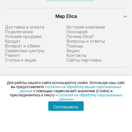
Мир Elica
Доставка и оплата
История компании
Подключение
Глоссарий
Условия продажи
Почему Elica?
Кредит
Вопросы и ответы
Возврат и обмен
Помощь
Сервисные центры
Видео
Ремонт
Контакты
Статьи и акции
Сайты-партнеры
Elica в социальных сетях
Для работы нашего сайта используются cookie. Используя наш сайт,
вы предоставляете
согласие на обработку ваших персональных
данных
с помощью сервисов веб-аналитики (Cookie) и
присоединяетесь к тексту «
Согласия на обработку персональных
данных
»
Для физических лиц
shop@elicahome.ru
Соглашаюсь
Для юридических лиц
business@kvalitet.company
НАПИСАТЬ РУКОВОДСТВУ