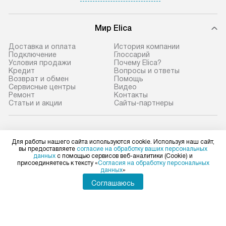
Мир Elica
Доставка и оплата
История компании
Подключение
Глоссарий
Условия продажи
Почему Elica?
Кредит
Вопросы и ответы
Возврат и обмен
Помощь
Сервисные центры
Видео
Ремонт
Контакты
Статьи и акции
Сайты-партнеры
Elica в социальных сетях
Для работы нашего сайта используются cookie. Используя наш сайт,
вы предоставляете
согласие на обработку ваших персональных
данных
с помощью сервисов веб-аналитики (Cookie) и
присоединяетесь к тексту «
Согласия на обработку персональных
данных
»
Для физических лиц
shop@elicahome.ru
Соглашаюсь
Для юридических лиц
business@kvalitet.company
НАПИСАТЬ РУКОВОДСТВУ