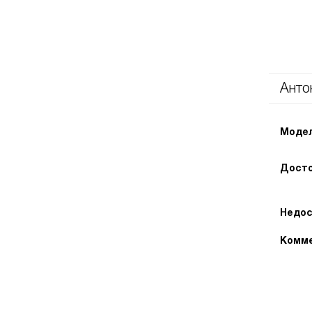
Анто
Модел
Досто
Недос
Комме