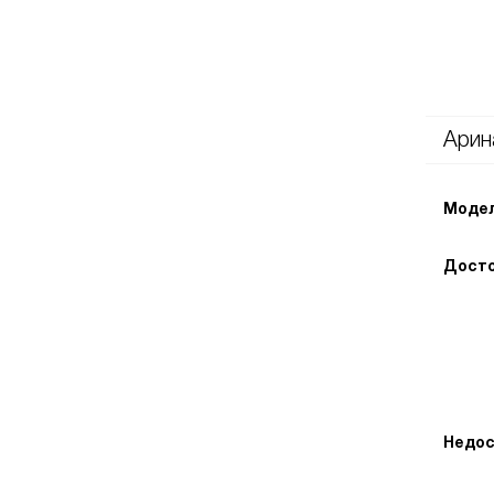
Арин
Модел
Досто
Недос