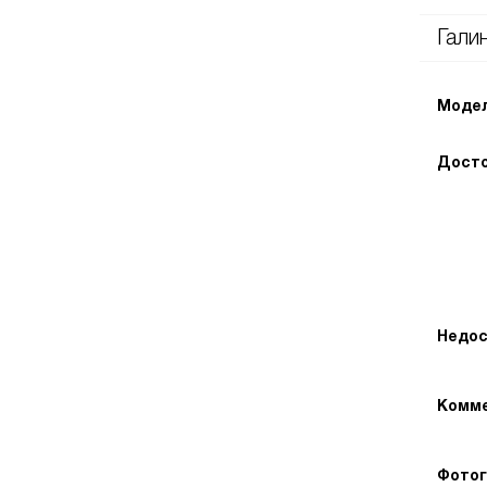
Гали
Модел
Досто
Недос
Комме
Фотог