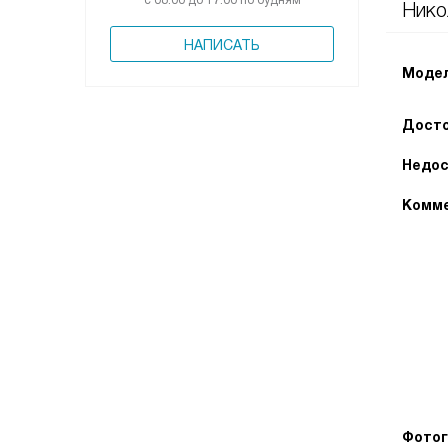
с 08:00 до 17:00 по будням
Нико
НАПИСАТЬ
Модел
Досто
Недос
Комме
Фотог