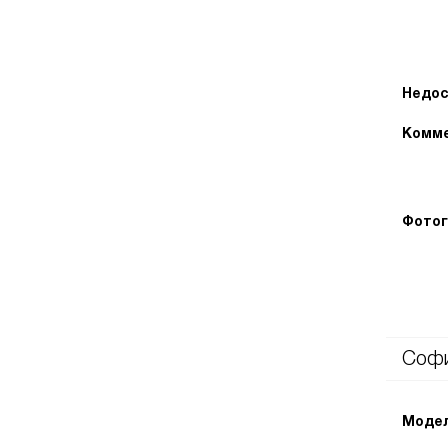
Недос
Комме
Фотог
Соф
Модел