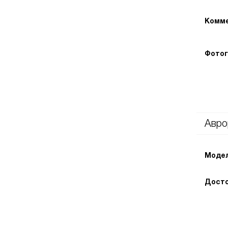
Комме
Фотог
Авро
Модел
Досто