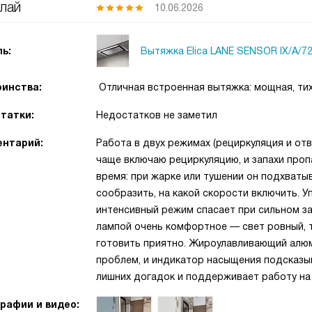
лай
10.06.2026
Вытяжка Elica LANE SENSOR IX/A/7
ь:
инства:
Отличная встроенная вытяжка: мощная, тих
татки:
Недостатков не заметил
нтарий:
Работа в двух режимах (рециркуляция и отв
чаще включаю рециркуляцию, и запахи проп
время: при жарке или тушении он подхваты
сообразить, на какой скорости включить. У
интенсивный режим спасает при сильном з
лампой очень комфортное — свет ровный, т
готовить приятно. Жироулавливающий алюм
проблем, и индикатор насыщения подсказыв
лишних догадок и поддерживает работу на
рафии и видео: