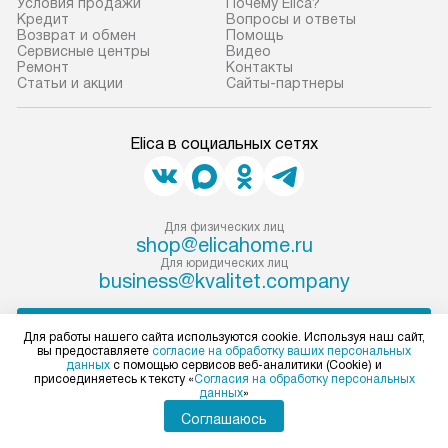
Условия продажи
Почему Elica?
Кредит
Вопросы и ответы
Возврат и обмен
Помощь
Сервисные центры
Видео
Ремонт
Контакты
Статьи и акции
Сайты-партнеры
Elica в социальных сетях
Для физических лиц
shop@elicahome.ru
Для юридических лиц
business@kvalitet.company
НАПИСАТЬ РУКОВОДСТВУ
Для работы нашего сайта используются cookie. Используя наш сайт,
вы предоставляете
согласие на обработку ваших персональных
данных
с помощью сервисов веб-аналитики (Cookie) и
Политика конфиденциальности
присоединяетесь к тексту «
Согласия на обработку персональных
данных
»
Условия продажи
Карта сайта
Соглашаюсь
© 2004 – 2026 Магазин Elica «Kvalitet Trade, LLC»