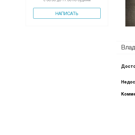
с 08:00 до 17:00 по будням
НАПИСАТЬ
Вла
Досто
Недос
Комме