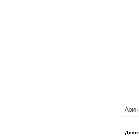
Арин
Досто