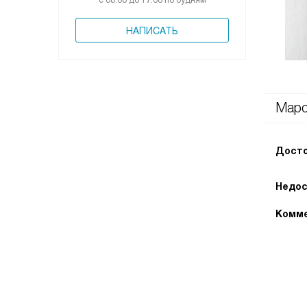
с 08:00 до 17:00 по будням
НАПИСАТЬ
Марс
Досто
Недос
Комме