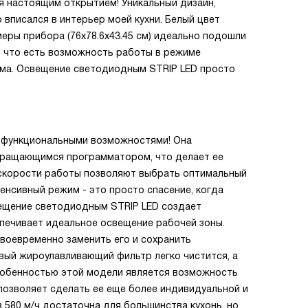
я настоящим открытием! Уникальный дизайн,
вписался в интерьер моей кухни. Белый цвет
меры прибора (76x78.6x43.45 см) идеально подошли
, что есть возможность работы в режиме
има. Освещение светодиодным STRIP LED просто
и функциональными возможностями! Она
вращающимся программатором, что делает ее
 скорости работы позволяют выбрать оптимальный
енсивный режим - это просто спасение, когда
ещение светодиодным STRIP LED создает
спечивает идеальное освещение рабочей зоны.
воевременно заменить его и сохранить
ый жироулавливающий фильтр легко чистится, а
Особенностью этой модели является возможность
позволяет сделать ее еще более индивидуальной и
 580 м/ч достаточна для большинства кухонь, но