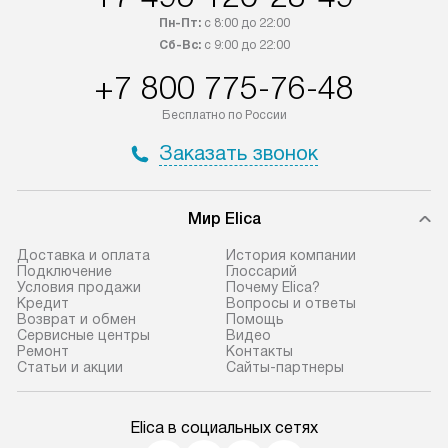
обсудите возможность его
прайсу. Сервис 
Пн-Пт:
с 8:00 до 22:00
приобретения с менеджером сайта.
гарантию 1 год 
Сб-Вс:
с 9:00 до 22:00
Товары с специальным лейблом
работы и испол
+7 800 775-76-48
доставляются бесплатно
материалы. Про
по Москве в пределах МКАД,
установление, п
Бесплатно по России
и отдельная доставка аксессуаров
и регулярное об
Заказать звонок
не предусмотрена.
обеспечивают п
и эффективную 
В оговоренный день служба
техники, предо
Мир Elica
доставки доставит упакованный
ошибки и прежд
прибор до двери или прихожей.
Доставка и оплата
История компании
Если необходимо переместить
Готовые коммун
Подключение
Глоссарий
Условия продажи
Почему Elica?
прибор до места установки,
предполагают, в
Кредит
Вопросы и ответы
пожалуйста, предварительно
от категории, на
Возврат и обмен
Помощь
Сервисные центры
Видео
уточните это с менеджером.
установленной р
Ремонт
Контакты
За данную услугу взимается
к воде, крана и 
Статьи и акции
Сайты-партнеры
дополнительная плата. Важно
слива. Стандарт
учитывать, что если размеры
включает в себя:
Elica в социальных сетях
прибора не позволяют ему пройти
транспортировоч