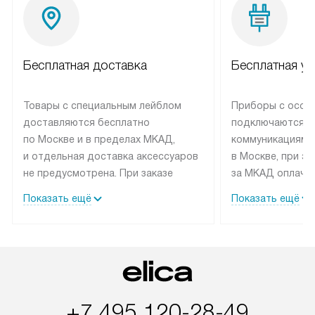
Бесплатная доставка
Бесплатная ус
Товары с специальным лейблом
Приборы с особ
доставляются бесплатно
подключаются к
по Москве и в пределах МКАД,
коммуникациям 
и отдельная доставка аксессуаров
в Москве, при э
не предусмотрена. При заказе
за МКАД оплачив
бытовой техники от Elica,
Специалисты сер
Показать ещё
Показать ещё
рекомендуем обсудить
партнера заним
с менеджером удобное время
подключением б
доставки и способ оплаты. Товары
Elica. Установк
со статусом «В наличии» могут
техники осущест
быть отправлены покупателю
за отдельную пла
в течение трех дней. Если вам
и дополнительны
+7 495 120-28-49
интересен товар «Под заказ»,
по монтажу опла