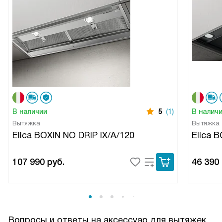
В наличии
5
(1)
В налич
Вытяжка
Вытяжка
Elica BOXIN NO DRIP IX/A/120
Elica 
107 990
руб.
46 390
Вопросы и ответы на аксессуар для вытяжек