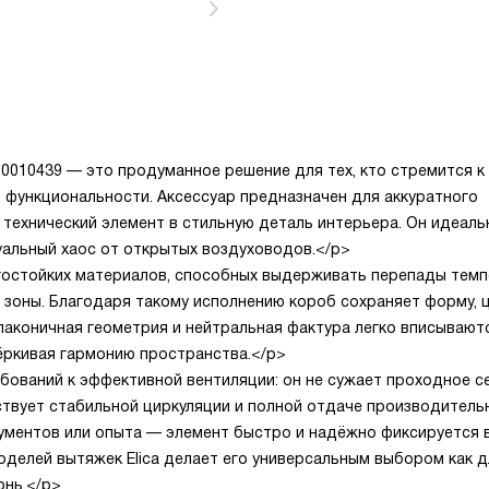
0010439 — это продуманное решение для тех, кто стремится к
 функциональности. Аксессуар предназначен для аккуратного
технический элемент в стильную деталь интерьера. Он идеаль
уальный хаос от открытых воздуховодов.</p>
агостойких материалов, способных выдерживать перепады темп
 зоны. Благодаря такому исполнению короб сохраняет форму, ц
 лаконичная геометрия и нейтральная фактура легко вписывают
ёркивая гармонию пространства.</p>
бований к эффективной вентиляции: он не сужает проходное с
ствует стабильной циркуляции и полной отдаче производитель
рументов или опыта — элемент быстро и надёжно фиксируется 
делей вытяжек Elica делает его универсальным выбором как д
онь.</p>