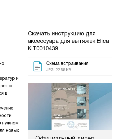
Скачать инструкцию для
аксессуара для вытяжек
Elica
KIT0010439
но
Схема встраивания
JPG, 22.58 KB
ератур и
вет и
ся в
ечение
ности
в нужном
ля новых
Официальный дилер