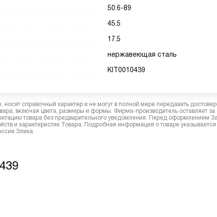
50.6-89
45.5
17.5
нержавеющая сталь
KIT0010439
 носят справочный характер и не могут в полной мере передавать достове
вара, включая цвета, размеры и формы. Фирма-производитель оставляет за
лектацию товара без предварительного уведомления. Перед оформлением З
йств и характеристик Товара. Подробная информация о товаре указывается
оссии Элика
0439