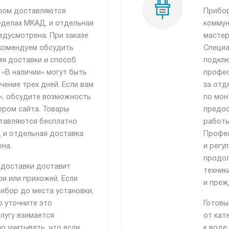
лом доставляются
Прибор
еделах МКАД, и отдельная
коммун
едусмотрена. При заказе
мастер
рекомендуем обсудить
Специа
я доставки и способ
подклю
 «В наличии» могут быть
профес
чение трех дней. Если вам
за отд
», обсудите возможность
по мон
ером сайта. Товары
предос
тавляются бесплатно
работы
 и отдельная доставка
Профес
на.
и регу
продол
 доставки доставит
техник
и или прихожей. Если
и преж
ибор до места установки,
о уточните это
Готовы
лугу взимается
от кат
о учитывать, что если
к воде