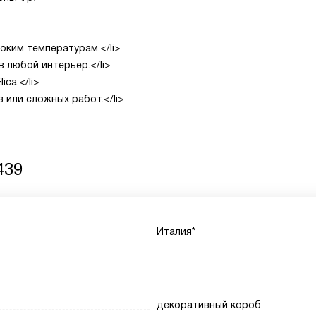
оким температурам.</li>
 любой интерьер.</li>
ca.</li>
 или сложных работ.</li>
439
Италия*
декоративный короб