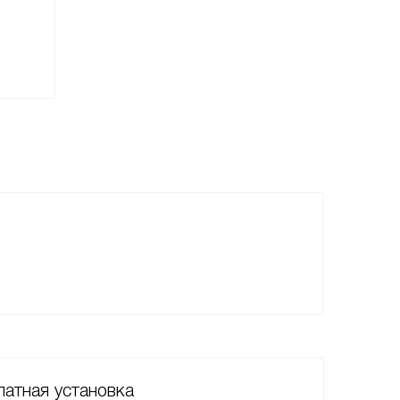
Elica OM AIR WH/F/75
199 190
руб.
атная установка