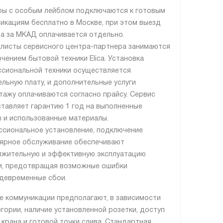
ы с особым лейблом подключаются к готовым
икациям бесплатно в Москве, при этом выезд
а за МКАД оплачивается отдельно.
листы сервисного центра-партнера занимаются
чением бытовой техники Elica. Установка
сиональной техники осуществляется
ельную плату, и дополнительные услуги
тажу оплачиваются согласно прайсу. Сервис
тавляет гарантию 1 год на выполненные
 и использованные материалы.
сиональное установление, подключение
лярное обслуживание обеспечивают
жительную и эффективную эксплуатацию
и, предотвращая возможные ошибки
девременные сбои.
е коммуникации предполагают, в зависимости
егории, наличие установленной розетки, доступ
, крана и готовой точки слива. Стандартная