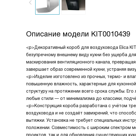
Описание модели
KIT0010439
<p>Декоративный короб для воздуховода Elica KIT
безупречному внешнему виду кухни без ущерба для
маскирования вентиляционного канала, превращая 
завершает образ современной кухни, устраняя виз
<p>Изделие изготовлено из прочных, термо- и вл
повышенную влажность, характерные для кухонной
структуру на протяжении всего срока службы. Его
любые стили — от минимализма до классики, подч
<p>Конструкция короба разработана с учётом тре
воздуховода и не создаёт завихрений, что способ
вытяжки. Установка не требует специальных инст
положении. Совместимость с широким спектром мо
проектов, так и для обновления существующих кух