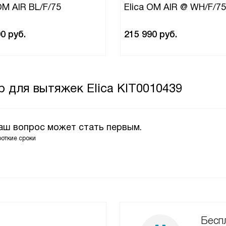
OM AIR BL/F/75
Elica OM AIR @ WH/F/75
90
руб.
215 990
руб.
 для вытяжек Elica KIT0010439
Ваш вопрос может стать первым.
роткие сроки
Беспл