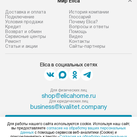
Мир Elica
доставки доставит упакованный
ошибки и прежд
прибор до двери или прихожей.
Доставка и оплата
История компании
Если необходимо переместить
Готовые коммун
Подключение
Глоссарий
Условия продажи
Почему Elica?
прибор до места установки,
предполагают, в
Кредит
Вопросы и ответы
пожалуйста, предварительно
от категории, на
Возврат и обмен
Помощь
Сервисные центры
Видео
уточните это с менеджером.
установленной р
Ремонт
Контакты
За данную услугу взимается
к воде, крана и 
Статьи и акции
Сайты-партнеры
дополнительная плата. Важно
слива. Стандарт
учитывать, что если размеры
включает в себя:
Elica в социальных сетях
прибора не позволяют ему пройти
транспортировоч
через дверной проем, сотрудники
разблокировку п
транспортной службы не могут
соединение отде
демонтировать дверцы, ручки или
монтаж техники 
Для физических лиц
shop@elicahome.ru
другие выступающие элементы, так
на место с пров
Для юридических лиц
как это может привести к отказу
подключение к 
business@kvalitet.company
в гарантийном ремонте в будущем.
коммуникациям, 
Перед заказом удостоверьтесь, что
и консультацию 
НАПИСАТЬ РУКОВОДСТВУ
Для работы нашего сайта используются cookie. Используя наш сайт,
сможете переместить прибор
В стандартную у
вы предоставляете
согласие на обработку ваших персональных
данных
с помощью сервисов веб-аналитики (Cookie) и
в нужное место, учитывая размеры
не включаются: 
Политика конфиденциальности
присоединяетесь к тексту «
Согласия на обработку персональных