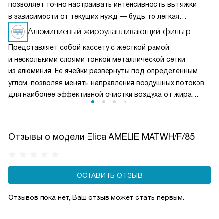
позволяет точно настраивать интенсивность вытяжки
в зависимости от текущих нужд — будь то легкая
вентиляция при медленном приготовлении или мощное
Алюминиевый жироулавливающий фильтр
удаление пара и запахов при интенсивной жарке. Это
Представляет собой кассету с жесткой рамой
делает вытяжку универсальным решением для любых
и несколькими слоями тонкой металлической сетки
кулинарных задач и сохраняет воздух на кухне свежим
из алюминия. Ее ячейки развернуты под определенным
и чистым.
углом, позволяя менять направления воздушных потоков
для наиболее эффективной очистки воздуха от жира
и микрочастиц пищи. Чаще всего такие фильтры можно
мыть в посудомоечной машине, что облегчает уход
за прибором.
Отзывы о модели Elica AMELIE MATWH/F/85
ОСТАВИТЬ ОТЗЫВ
Отзывов пока нет, Ваш отзыв может стать первым.