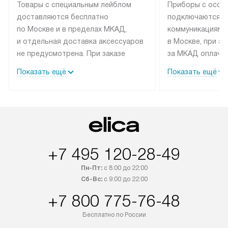
Товары с специальным лейблом
Приборы с особ
доставляются бесплатно
подключаются к
по Москве и в пределах МКАД,
коммуникациям 
и отдельная доставка аксессуаров
в Москве, при э
не предусмотрена. При заказе
за МКАД оплачив
бытовой техники от Elica,
Специалисты сер
Показать ещё
Показать ещё
рекомендуем обсудить
партнера заним
с менеджером удобное время
подключением б
доставки и способ оплаты. Товары
Elica. Установк
со статусом «В наличии» могут
техники осущест
быть отправлены покупателю
за отдельную пла
в течение трех дней. Если вам
и дополнительны
+7 495 120-28-49
интересен товар «Под заказ»,
по монтажу опла
обсудите возможность его
прайсу. Сервис 
Пн-Пт:
с 8:00 до 22:00
приобретения с менеджером сайта.
гарантию 1 год 
Сб-Вс:
с 9:00 до 22:00
Товары с специальным лейблом
работы и испол
+7 800 775-76-48
доставляются бесплатно
материалы. Про
по Москве в пределах МКАД,
установление, п
Бесплатно по России
и отдельная доставка аксессуаров
и регулярное об