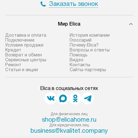
Заказать звонок
не предусмотрена.
обеспечивают п
и эффективную 
В оговоренный день служба
техники, предо
Мир Elica
доставки доставит упакованный
ошибки и прежд
прибор до двери или прихожей.
Доставка и оплата
История компании
Если необходимо переместить
Готовые коммун
Подключение
Глоссарий
Условия продажи
Почему Elica?
прибор до места установки,
предполагают, в
Кредит
Вопросы и ответы
пожалуйста, предварительно
от категории, на
Возврат и обмен
Помощь
Сервисные центры
Видео
уточните это с менеджером.
установленной р
Ремонт
Контакты
За данную услугу взимается
к воде, крана и 
Статьи и акции
Сайты-партнеры
дополнительная плата. Важно
слива. Стандарт
учитывать, что если размеры
включает в себя:
Elica в социальных сетях
прибора не позволяют ему пройти
транспортировоч
через дверной проем, сотрудники
разблокировку п
транспортной службы не могут
соединение отде
демонтировать дверцы, ручки или
монтаж техники 
Для физических лиц
shop@elicahome.ru
другие выступающие элементы, так
на место с пров
Для юридических лиц
как это может привести к отказу
подключение к 
business@kvalitet.company
в гарантийном ремонте в будущем.
коммуникациям, 