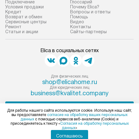
Если необходимо переместить
Готовые коммун
Подключение
Глоссарий
Условия продажи
Почему Elica?
прибор до места установки,
предполагают, в
Кредит
Вопросы и ответы
пожалуйста, предварительно
от категории, на
Возврат и обмен
Помощь
Сервисные центры
Видео
уточните это с менеджером.
установленной р
Ремонт
Контакты
За данную услугу взимается
к воде, крана и 
Статьи и акции
Сайты-партнеры
дополнительная плата. Важно
слива. Стандарт
учитывать, что если размеры
включает в себя:
Elica в социальных сетях
прибора не позволяют ему пройти
транспортировоч
через дверной проем, сотрудники
разблокировку п
транспортной службы не могут
соединение отде
демонтировать дверцы, ручки или
монтаж техники 
Для физических лиц
shop@elicahome.ru
другие выступающие элементы, так
на место с пров
Для юридических лиц
как это может привести к отказу
подключение к 
business@kvalitet.company
в гарантийном ремонте в будущем.
коммуникациям, 
Перед заказом удостоверьтесь, что
и консультацию 
НАПИСАТЬ РУКОВОДСТВУ
Для работы нашего сайта используются cookie. Используя наш сайт,
сможете переместить прибор
В стандартную у
вы предоставляете
согласие на обработку ваших персональных
данных
с помощью сервисов веб-аналитики (Cookie) и
в нужное место, учитывая размеры
не включаются: 
Политика конфиденциальности
присоединяетесь к тексту «
Согласия на обработку персональных
упаковки или без нее.
коммуникаций, 
данных
»
Условия продажи
материалы, нав
Карта сайта
Соглашаюсь