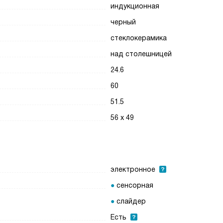
индукционная
черный
стеклокерамика
над столешницей
24.6
60
51.5
56 х 49
электронное
сенсорная
слайдер
Есть