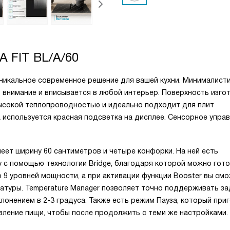
 FIT BL/A/60
 уникальное современное решение для вашей кухни. Минималист
 внимание и вписывается в любой интерьер. Поверхность изго
высокой теплопроводностью и идеально подходит для плит
а используется красная подсветка на дисплее. Сенсорное упра
меет ширину 60 сантиметров и четыре конфорки. На ней есть
у с помощью технологии Bridge, благодаря которой можно гот
 9 уровней мощности, а при активации функции Booster вы см
атуры. Temperature Manager позволяет точно поддерживать з
клонением в 2-3 градуса. Также есть режим Пауза, который при
ление пищи, чтобы после продолжить с теми же настройками.