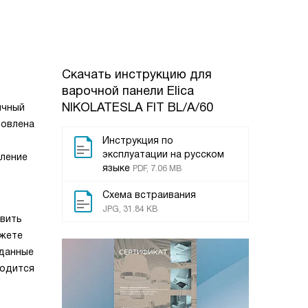
Скачать инструкцию для
варочной панели
Elica
NIKOLATESLA FIT BL/A/60
ичный
товлена
Инструкция по
эксплуатации на русском
вление
языке
PDF, 7.06 MB
Схема встраивания
JPG, 31.84 KB
овить
ожете
аданные
годится