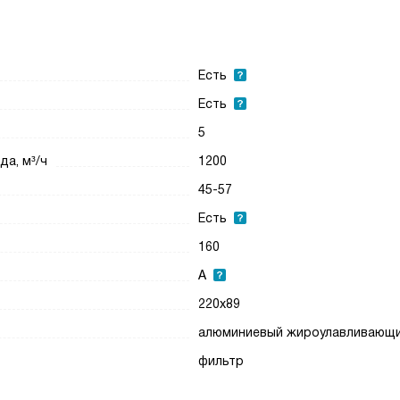
Есть
Есть
5
а, м³/ч
1200
45-57
Есть
160
A
220х89
алюминиевый жироулавливающ
фильтр