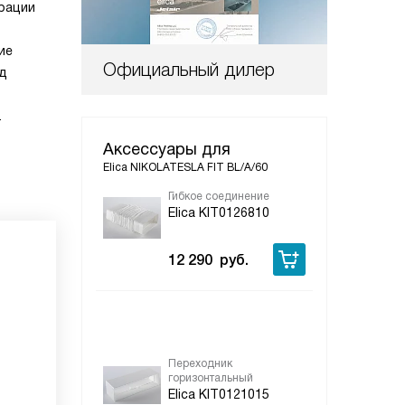
ирации
ие
Официальный дилер
од
.
Аксессуары для
Elica NIKOLATESLA FIT BL/A/60
Гибкое соединение
Тру
Elica KIT0126810
Eli
12 290
руб.
4 
Переходник
Пер
горизонтальный
Eli
Elica KIT0121015