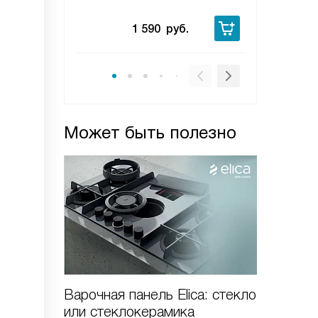
5 
1 590
руб.
Может быть полезно
Варочная панель Elica: стекло
Индукц
или стеклокерамика
панели 