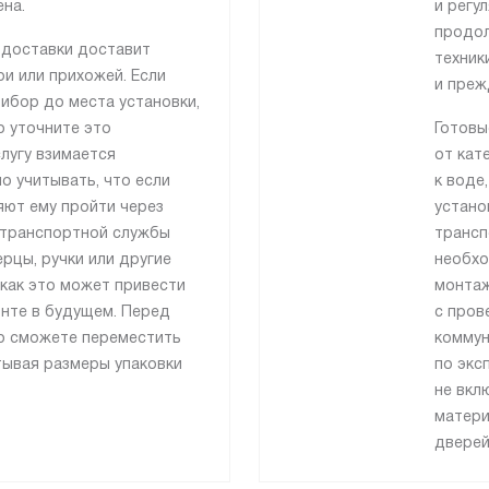
на.
и регу
продол
 доставки доставит
техник
и или прихожей. Если
и преж
ибор до места установки,
о уточните это
Готовы
лугу взимается
от кат
о учитывать, что если
к воде
яют ему пройти через
устано
 транспортной службы
трансп
рцы, ручки или другие
необхо
как это может привести
монтаж
онте в будущем. Перед
с пров
то сможете переместить
коммун
тывая размеры упаковки
по экс
не вкл
матери
дверей