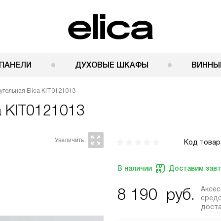
ПАНЕЛИ
ДУХОВЫЕ ШКАФЫ
ВИННЫ
угольная Elica KIT0121013
a KIT0121013
Код товар
В наличии
Доставим зав
Аксе
8 190
руб.
средс
дост