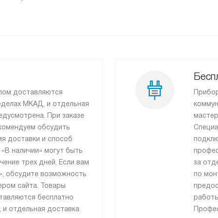
Беспл
лом доставляются
Прибор
еделах МКАД, и отдельная
коммун
едусмотрена. При заказе
мастер
рекомендуем обсудить
Специа
я доставки и способ
подклю
 «В наличии» могут быть
профес
чение трех дней. Если вам
за отд
», обсудите возможность
по мон
ером сайта. Товары
предос
тавляются бесплатно
работы
 и отдельная доставка
Профес