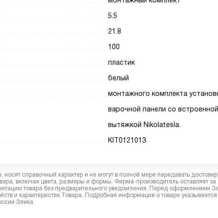
монтажный комплект
5.5
21.8
100
пластик
белый
монтажного комплекта установ
варочной панели со встроенно
вытяжкой Nikolatesla.
KIT0121013
 носят справочный характер и не могут в полной мере передавать достове
вара, включая цвета, размеры и формы. Фирма-производитель оставляет за
лектацию товара без предварительного уведомления. Перед оформлением З
йств и характеристик Товара. Подробная информация о товаре указывается
оссии Элика