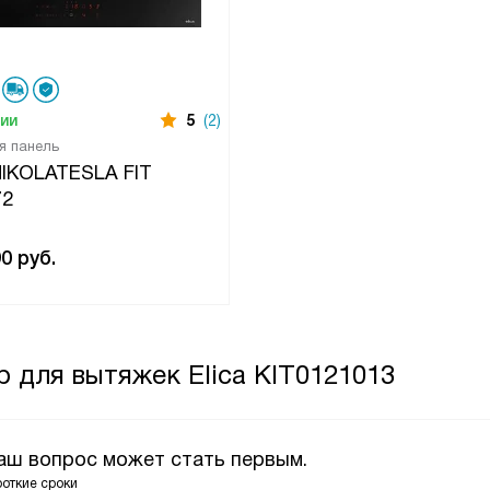
чии
5
(2)
я панель
 NIKOLATESLA FIT
72
90
руб.
 для вытяжек Elica KIT0121013
Ваш вопрос может стать первым.
роткие сроки