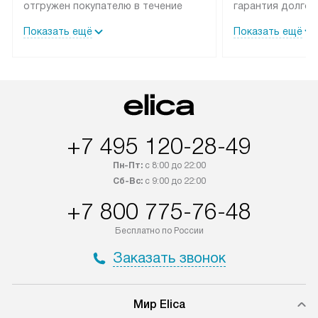
отгружен покупателю в течение
гарантия долгой
трех дней. Техника со специальным
эксплуатации те
Показать ещё
Показать ещё
лейблом доставляется бесплатно
техника со спец
по Москве. Выезд за МКАД
подключается б
оплачивается дополнительно.
мастера за МКА
Возможна доставка товаров по
дополнительную 
России.
+7 495 120-28-49
Пн-Пт:
с 8:00 до 22:00
Сб-Вс:
с 9:00 до 22:00
+7 800 775-76-48
Бесплатно по России
Заказать звонок
Мир Elica