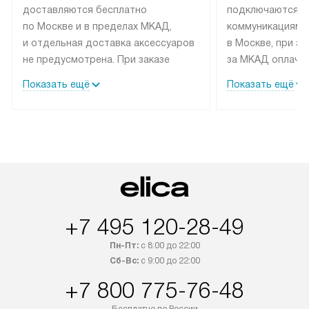
доставляются бесплатно
подключаются к
по Москве и в пределах МКАД,
коммуникациям 
и отдельная доставка аксессуаров
в Москве, при э
не предусмотрена. При заказе
за МКАД оплачив
бытовой техники от Elica,
Специалисты сер
Показать ещё
Показать ещё
рекомендуем обсудить
партнера заним
с менеджером удобное время
подключением б
доставки и способ оплаты. Товары
Elica. Установк
со статусом «В наличии» могут
техники осущест
быть отправлены покупателю
за отдельную пла
в течение трех дней. Если вам
и дополнительны
интересен товар «Под заказ»,
по монтажу опла
обсудите возможность его
прайсу. Сервис 
+7 495 120-28-49
приобретения с менеджером сайта.
гарантию 1 год 
Товары с специальным лейблом
работы и испол
Пн-Пт:
с 8:00 до 22:00
доставляются бесплатно
материалы. Про
Сб-Вс:
с 9:00 до 22:00
по Москве в пределах МКАД,
установление, п
+7 800 775-76-48
и отдельная доставка аксессуаров
и регулярное об
не предусмотрена.
обеспечивают п