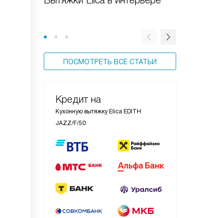
Вытяжки Elica в интерьере
Особен
вытяжек
ПОСМОТРЕТЬ ВСЕ СТАТЬИ
Кредит на
Кухонную вытяжку Elica EDITH
JAZZ/F/50