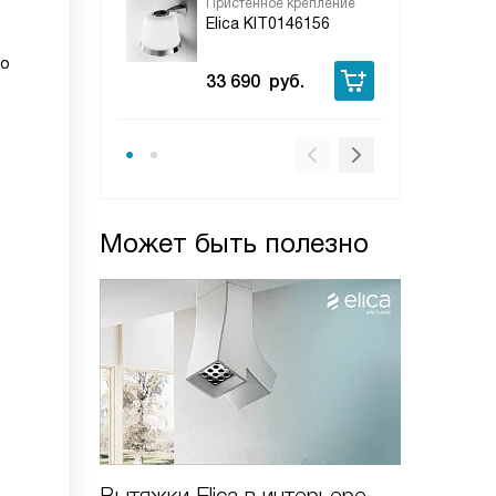
Пристенное крепление
При
Elica KIT0146156
Eli
но
33 690
руб.
24
Может быть полезно