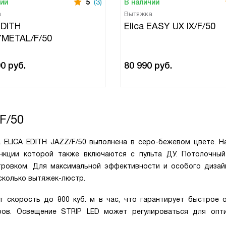
чии
5
(3)
В наличии
а
Вытяжка
EDITH
Elica EASY UX IX/F/50
METAL/F/50
90
руб.
80 990
руб.
F/50
ELICA EDITH JAZZ/F/50 выполнена в серо-бежевом цвете. Н
ункции которой также включаются с пульта ДУ. Потолочны
тровком. Для максимальной эффективности и особого дизай
сколько вытяжек-люстр.
 скорость до 800 куб. м в час, что гарантирует быстрое 
ров. Освещение STRIP LED может регулироваться для опт