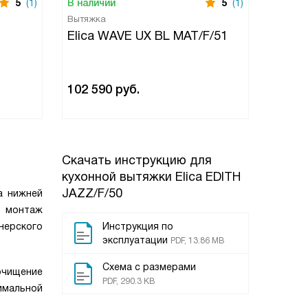
5
(1)
В наличии
5
(1)
Вытяжка
Elica WAVE UX BL MAT/F/51
102 590
руб.
Скачать инструкцию для
кухонной вытяжки
Elica EDITH
JAZZ/F/50
а нижней
й монтаж
нерского
Инструкция по
эксплуатации
PDF, 13.86 MB
Схема с размерами
очищение
PDF, 290.3 KB
имальной