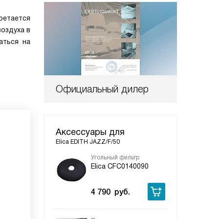
етается
воздуха в
аться на
Официальный дилер
Аксессуары для
Elica EDITH JAZZ/F/50
Угольный фильтр
Уго
Elica CFC0140090
El
4 790
руб.
15