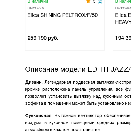
В наличии
5
(2)
В нали
Вытяжка
Вытяжк
Elica SHINING PELTROX/F/50
Elica 
HEAVY
259 190
руб.
194 3
Описание модели
EDITH JAZZ/
Дизайн.
Легендарная подвесная вытяжка-люстра 
кромке расположена панель управления, все ф
позволяет установить вытяжку над кухонным ос
эффекта в помещении может быть установлено не
Функционал.
Вытяжной вентилятор обеспечивает
воздуха в кухонном помещении средних разме
атмосферы в каждом пространстве.