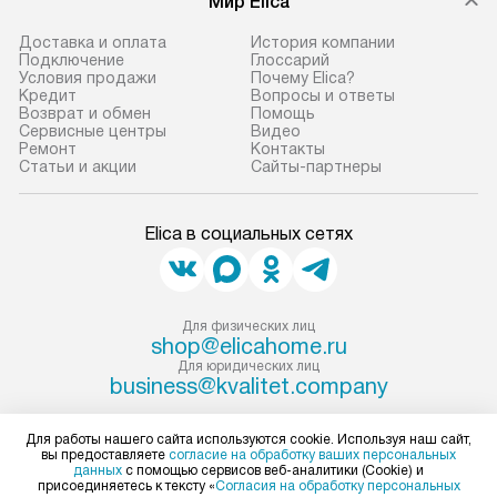
Мир Elica
доставки доставит упакованный
ошибки и прежд
прибор до двери или прихожей.
Доставка и оплата
История компании
Если необходимо переместить
Готовые коммун
Подключение
Глоссарий
Условия продажи
Почему Elica?
прибор до места установки,
предполагают, в
Кредит
Вопросы и ответы
пожалуйста, предварительно
от категории, на
Возврат и обмен
Помощь
Сервисные центры
Видео
уточните это с менеджером.
установленной р
Ремонт
Контакты
За данную услугу взимается
к воде, крана и 
Статьи и акции
Сайты-партнеры
дополнительная плата. Важно
слива. Стандарт
учитывать, что если размеры
включает в себя:
Elica в социальных сетях
прибора не позволяют ему пройти
транспортировоч
через дверной проем, сотрудники
разблокировку п
транспортной службы не могут
соединение отде
демонтировать дверцы, ручки или
монтаж техники 
Для физических лиц
shop@elicahome.ru
другие выступающие элементы, так
на место с пров
Для юридических лиц
как это может привести к отказу
подключение к 
business@kvalitet.company
в гарантийном ремонте в будущем.
коммуникациям, 
Перед заказом удостоверьтесь, что
и консультацию 
НАПИСАТЬ РУКОВОДСТВУ
Для работы нашего сайта используются cookie. Используя наш сайт,
вы предоставляете
согласие на обработку ваших персональных
сможете переместить прибор
В стандартную у
данных
с помощью сервисов веб-аналитики (Cookie) и
в нужное место, учитывая размеры
не включаются: 
присоединяетесь к тексту «
Согласия на обработку персональных
Политика конфиденциальности