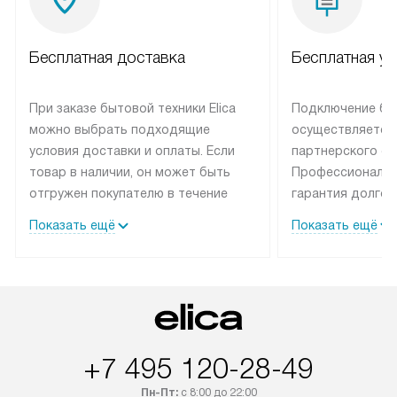
Бесплатная доставка
Бесплатная ус
При заказе бытовой техники Elica
Подключение быт
можно выбрать подходящие
осуществляется
условия доставки и оплаты. Если
партнерского се
товар в наличии, он может быть
Профессиональн
отгружен покупателю в течение
гарантия долгой
трех дней. Техника со специальным
эксплуатации те
Показать ещё
Показать ещё
лейблом доставляется бесплатно
техника со спец
по Москве. Выезд за МКАД
подключается б
оплачивается дополнительно.
мастера за МКА
Возможна доставка товаров по
дополнительную 
России.
+7 495 120-28-49
Пн-Пт:
с 8:00 до 22:00