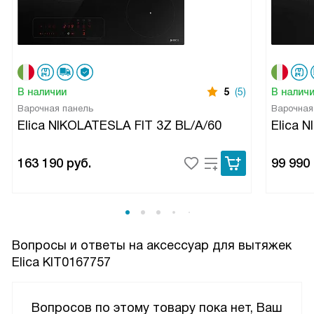
логично, ничего не пришлось подгонять или менять.
Отмечу и визуальные впечатления: комплект выглядит
продуманно и солидно, нет дешёвого блеска или
непродуманных огрехов! Я быстро разобрался в порядке
установки и почувствовал уверенность, что выбранное
В наличии
5
(5)
В налич
решение долговременно. Для тех, кто хочет избежать
Варочная панель
Варочная
лишних хлопот при переходе на рециркуляцию, этот набор
Elica NIKOLATESLA FIT 3Z BL/A/60
Elica 
— точный вариант. Рекомендую тем, кто ценит
аккуратность монтажа и ясность в комплектующих
163 190
руб.
99 990
Вопросы и ответы на аксессуар для вытяжек
Elica KIT0167757
Вопросов по этому товару пока нет, Ваш