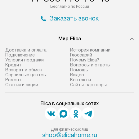
по Москве в пределах МКАД,
установление, п
Бесплатно по России
и отдельная доставка аксессуаров
и регулярное об
Заказать звонок
не предусмотрена.
обеспечивают п
и эффективную 
В оговоренный день служба
техники, предо
Мир Elica
доставки доставит упакованный
ошибки и прежд
прибор до двери или прихожей.
Доставка и оплата
История компании
Если необходимо переместить
Готовые коммун
Подключение
Глоссарий
Условия продажи
Почему Elica?
прибор до места установки,
предполагают, в
Кредит
Вопросы и ответы
пожалуйста, предварительно
от категории, на
Возврат и обмен
Помощь
Сервисные центры
Видео
уточните это с менеджером.
установленной р
Ремонт
Контакты
За данную услугу взимается
к воде, крана и 
Статьи и акции
Сайты-партнеры
дополнительная плата. Важно
слива. Стандарт
учитывать, что если размеры
включает в себя:
Elica в социальных сетях
прибора не позволяют ему пройти
транспортировоч
через дверной проем, сотрудники
разблокировку п
транспортной службы не могут
соединение отде
демонтировать дверцы, ручки или
монтаж техники 
Для физических лиц
shop@elicahome.ru
другие выступающие элементы, так
на место с пров