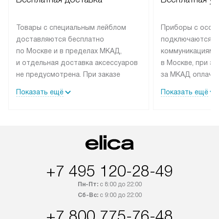
Товары с специальным лейблом
Приборы с особ
доставляются бесплатно
подключаются к
по Москве и в пределах МКАД,
коммуникациям 
и отдельная доставка аксессуаров
в Москве, при э
не предусмотрена. При заказе
за МКАД оплачив
бытовой техники от Elica,
Специалисты сер
Показать ещё
Показать ещё
рекомендуем обсудить
партнера заним
с менеджером удобное время
подключением б
доставки и способ оплаты. Товары
Elica. Установк
со статусом «В наличии» могут
техники осущест
быть отправлены покупателю
за отдельную пла
в течение трех дней. Если вам
и дополнительны
+7 495 120-28-49
интересен товар «Под заказ»,
по монтажу опла
обсудите возможность его
прайсу. Сервис 
Пн-Пт:
с 8:00 до 22:00
приобретения с менеджером сайта.
гарантию 1 год 
Сб-Вс:
с 9:00 до 22:00
Товары с специальным лейблом
работы и испол
+7 800 775-76-48
доставляются бесплатно
материалы. Про