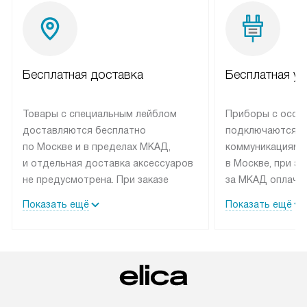
Бесплатная доставка
Бесплатная ус
Товары с специальным лейблом
Приборы с особ
доставляются бесплатно
подключаются к
по Москве и в пределах МКАД,
коммуникациям 
и отдельная доставка аксессуаров
в Москве, при э
не предусмотрена. При заказе
за МКАД оплачив
бытовой техники от Elica,
Специалисты сер
Показать ещё
Показать ещё
рекомендуем обсудить
партнера заним
с менеджером удобное время
подключением б
доставки и способ оплаты. Товары
Elica. Установк
со статусом «В наличии» могут
техники осущест
быть отправлены покупателю
за отдельную пла
в течение трех дней. Если вам
и дополнительны