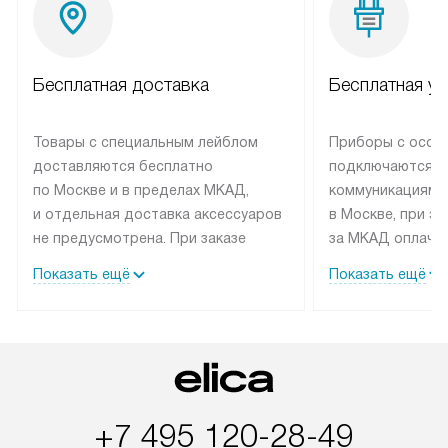
Бесплатная доставка
Бесплатная ус
Товары с специальным лейблом
Приборы с особ
доставляются бесплатно
подключаются к
по Москве и в пределах МКАД,
коммуникациям 
и отдельная доставка аксессуаров
в Москве, при э
не предусмотрена. При заказе
за МКАД оплачив
бытовой техники от Elica,
Специалисты сер
Показать ещё
Показать ещё
рекомендуем обсудить
партнера заним
с менеджером удобное время
подключением б
доставки и способ оплаты. Товары
Elica. Установк
со статусом «В наличии» могут
техники осущест
быть отправлены покупателю
за отдельную пла
в течение трех дней. Если вам
и дополнительны
+7 495 120-28-49
интересен товар «Под заказ»,
по монтажу опла