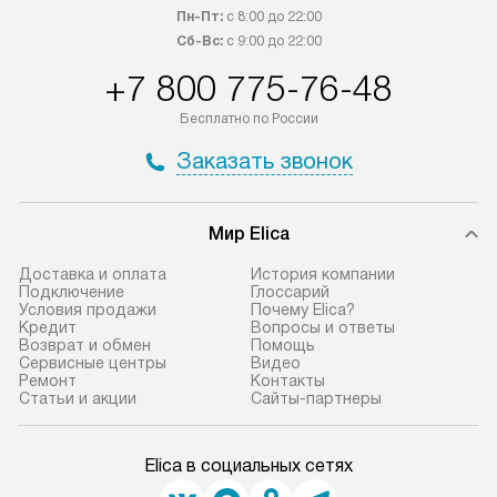
обсудите возможность его
прайсу. Сервис 
Пн-Пт:
с 8:00 до 22:00
приобретения с менеджером сайта.
гарантию 1 год 
Сб-Вс:
с 9:00 до 22:00
Товары с специальным лейблом
работы и испол
+7 800 775-76-48
доставляются бесплатно
материалы. Про
по Москве в пределах МКАД,
установление, п
Бесплатно по России
и отдельная доставка аксессуаров
и регулярное об
Заказать звонок
не предусмотрена.
обеспечивают п
и эффективную 
В оговоренный день служба
техники, предо
Мир Elica
доставки доставит упакованный
ошибки и прежд
прибор до двери или прихожей.
Доставка и оплата
История компании
Если необходимо переместить
Готовые коммун
Подключение
Глоссарий
Условия продажи
Почему Elica?
прибор до места установки,
предполагают, в
Кредит
Вопросы и ответы
пожалуйста, предварительно
от категории, на
Возврат и обмен
Помощь
Сервисные центры
Видео
уточните это с менеджером.
установленной р
Ремонт
Контакты
За данную услугу взимается
к воде, крана и 
Статьи и акции
Сайты-партнеры
дополнительная плата. Важно
слива. Стандарт
учитывать, что если размеры
включает в себя:
Elica в социальных сетях
прибора не позволяют ему пройти
транспортировоч