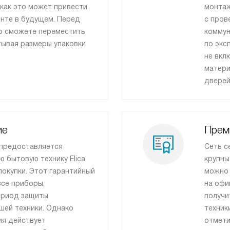
как это может привести
монтаж
онте в будущем. Перед
с пров
то сможете переместить
коммун
тывая размеры упаковки
по экс
не вкл
матери
дверей
ие
Прем
 предоставляется
Сеть с
ю бытовую технику Elica
крупны
покупки. Этот гарантийный
можно 
все приборы,
на офи
ериод защиты
получи
ашей техники. Однако
техник
ия действует
отмети