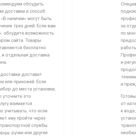
рекомендуем обсудить
Специа
я доставки и способ
подклю
 «В наличии» могут быть
профес
чение трех дней. Если вам
за отд
», обсудите возможность
по мон
ером сайта. Товары
предос
тавляются бесплатно
работы
 и отдельная доставка
Профес
на.
и регу
продол
 доставки доставит
техник
и или прихожей. Если
и преж
ибор до места установки,
о уточните это
Готовы
лугу взимается
от кат
о учитывать, что если
к воде
яют ему пройти через
устано
 транспортной службы
трансп
рцы, ручки или другие
необхо