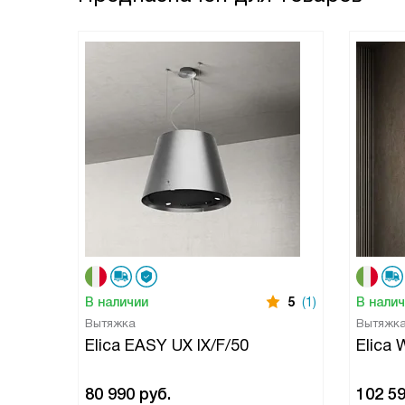
В наличии
5
(1)
В нали
Вытяжка
Вытяжк
Elica EASY UX IX/F/50
Elica 
80 990
руб.
102 5