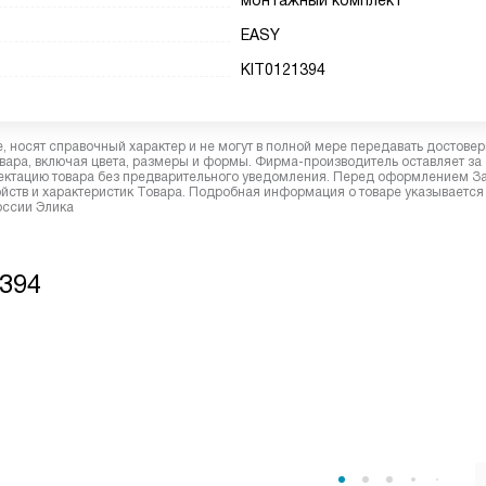
монтажный комплект
EASY
KIT0121394
 носят справочный характер и не могут в полной мере передавать достове
вара, включая цвета, размеры и формы. Фирма-производитель оставляет за
лектацию товара без предварительного уведомления. Перед оформлением З
йств и характеристик Товара. Подробная информация о товаре указывается
оссии Элика
1394