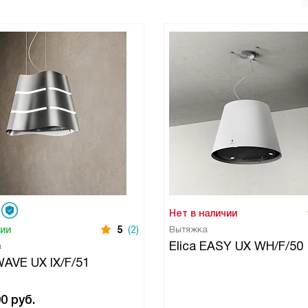
Нет в наличии
чии
5
(2)
Вытяжка
Elica EASY UX WH/F/50
а
WAVE UX IX/F/51
90
руб.