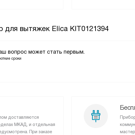
 для вытяжек Elica KIT0121394
Ваш вопрос может стать первым.
роткие сроки
Беспл
лом доставляются
Прибор
еделах МКАД, и отдельная
коммун
едусмотрена. При заказе
мастер