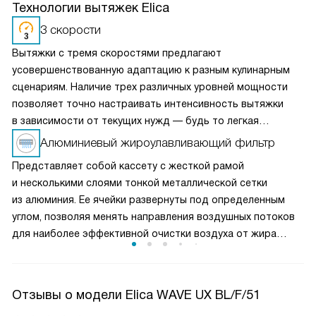
Технологии вытяжек Elica
3 скорости
Вытяжки с тремя скоростями предлагают
усовершенствованную адаптацию к разным кулинарным
сценариям. Наличие трех различных уровней мощности
позволяет точно настраивать интенсивность вытяжки
в зависимости от текущих нужд — будь то легкая
вентиляция при медленном приготовлении или мощное
Алюминиевый жироулавливающий фильтр
удаление пара и запахов при интенсивной жарке. Это
Представляет собой кассету с жесткой рамой
делает вытяжку универсальным решением для любых
и несколькими слоями тонкой металлической сетки
кулинарных задач и сохраняет воздух на кухне свежим
из алюминия. Ее ячейки развернуты под определенным
и чистым.
углом, позволяя менять направления воздушных потоков
для наиболее эффективной очистки воздуха от жира
и микрочастиц пищи. Чаще всего такие фильтры можно
мыть в посудомоечной машине, что облегчает уход
за прибором.
Отзывы о модели Elica WAVE UX BL/F/51