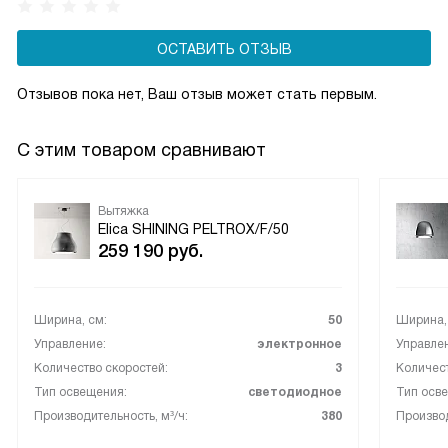
ОСТАВИТЬ ОТЗЫВ
Отзывов пока нет, Ваш отзыв может стать первым.
С этим товаром сравнивают
Вытяжка
Elica SHINING PELTROX/F/50
259 190
руб.
Ширина, см:
50
Ширина,
Управление:
электронное
Управле
Количество скоростей:
3
Количест
Тип освещения:
светодиодное
Тип осв
Производительность, м³/ч:
380
Производ