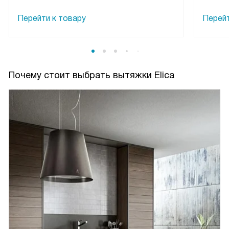
Перейти к товару
Перейт
Почему стоит выбрать вытяжки Elica