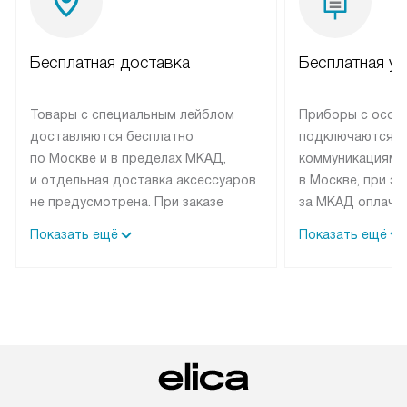
Бесплатная доставка
Бесплатная ус
Товары с специальным лейблом
Приборы с особ
доставляются бесплатно
подключаются к
по Москве и в пределах МКАД,
коммуникациям 
и отдельная доставка аксессуаров
в Москве, при э
не предусмотрена. При заказе
за МКАД оплачив
бытовой техники от Elica,
Специалисты сер
Показать ещё
Показать ещё
рекомендуем обсудить
партнера заним
с менеджером удобное время
подключением б
доставки и способ оплаты. Товары
Elica. Установк
со статусом «В наличии» могут
техники осущест
быть отправлены покупателю
за отдельную пла
в течение трех дней. Если вам
и дополнительны
интересен товар «Под заказ»,
по монтажу опла
обсудите возможность его
прайсу. Сервис 