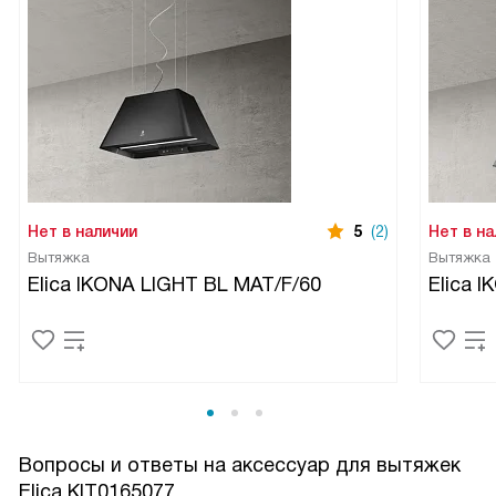
Нет в наличии
5
(2)
Нет в на
Вытяжка
Вытяжка
Elica IKONA LIGHT BL MAT/F/60
Elica I
Вопросы и ответы на аксессуар для вытяжек
Elica KIT0165077