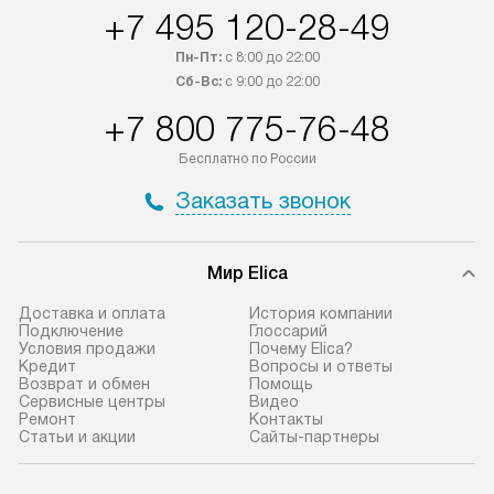
приобретения с менеджером сайта.
гарантию 1 год 
+7 495 120-28-49
Товары с специальным лейблом
работы и испол
Пн-Пт:
с 8:00 до 22:00
доставляются бесплатно
материалы. Про
Сб-Вс:
с 9:00 до 22:00
по Москве в пределах МКАД,
установление, п
+7 800 775-76-48
и отдельная доставка аксессуаров
и регулярное об
не предусмотрена.
обеспечивают п
Бесплатно по России
и эффективную 
В оговоренный день служба
Заказать звонок
техники, предо
доставки доставит упакованный
ошибки и прежд
прибор до двери или прихожей.
Если необходимо переместить
Готовые коммун
Мир Elica
прибор до места установки,
предполагают, в
Доставка и оплата
История компании
пожалуйста, предварительно
от категории, на
Подключение
Глоссарий
Условия продажи
Почему Elica?
уточните это с менеджером.
установленной р
Кредит
Вопросы и ответы
За данную услугу взимается
к воде, крана и 
Возврат и обмен
Помощь
Сервисные центры
Видео
дополнительная плата. Важно
слива. Стандарт
Ремонт
Контакты
учитывать, что если размеры
включает в себя:
Статьи и акции
Сайты-партнеры
прибора не позволяют ему пройти
транспортировоч
через дверной проем, сотрудники
разблокировку п