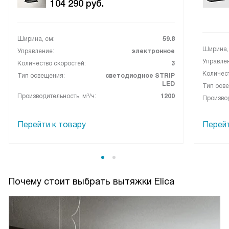
104 290
руб.
казалось узкой и как будто бы мало света от нее, но на
деле все ок, достаточно. Когда вытяжка подвесная, без
дополнительного освещения гарнитура – это важный
Ширина, см:
59.8
момент
Ширина,
Управление:
электронное
Управле
Количество скоростей:
3
Количест
Тип освещения:
светодиодное STRIP
LED
Тип осв
Производительность, м³/ч:
1200
Производ
Перейти к товару
Перейт
Почему стоит выбрать вытяжки Elica