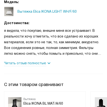
Модель:
Вытяжка Elica IKONA LIGHT WH/F/60
Достоинства:
я видела, что покупаю, внешне меня все устраивает. В
реальности хочу отметить, что все сделано из хороших
материалов, если это не так, то, как минимум, аккуратно.
Все соединения ровные, полная симметрия. Фильтры
легко можно снять, чтобы помыть и прикольно, что они
черного цвета, их по сути и не видно совсем, очень
Читать отзыв полностью
эффектно смотрится. Панель управления находится за
корпусом и это очень гениальное решение. Вытяжки, где
управление по центру, да еще и сенсорное – это для меня
табу. Много лет каждый день я вытирала вытяжку, потому
С этим товаром сравнивают
что оставались следы от рук в самом видном месте. Тут
все деликатно скрыто, но при этом очень удобно для
меня. Панелька черная, с индикацией, даже ночью «не
Вытяжка
Elica IKONA BL MAT/A/60
заблудишься». Я сомневалась по поводу света, полоска