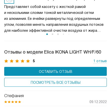
удаление пара и запахов при интенсивной жарке. Это
Представляет собой кассету с жесткой рамой
делает вытяжку универсальным решением для любых
и несколькими слоями тонкой металлической сетки
кулинарных задач и сохраняет воздух на кухне свежим
из алюминия. Ее ячейки развернуты под определенным
и чистым.
углом, позволяя менять направления воздушных потоков
для наиболее эффективной очистки воздуха от жира
и микрочастиц пищи. Чаще всего такие фильтры можно
мыть в посудомоечной машине, что облегчает уход
за прибором.
Отзывы о модели Elica IKONA LIGHT WH/F/60
5
1 отзыв
ОСТАВИТЬ ОТЗЫВ
ПОСМОТРЕТЬ ВСЕ ОТЗЫВЫ
Стефания
09.12.2022