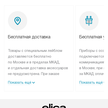
Бесплатная доставка
Бесплатная ус
Товары с специальным лейблом
Приборы с особ
доставляются бесплатно
подключаются к
по Москве и в пределах МКАД,
коммуникациям 
и отдельная доставка аксессуаров
в Москве, при э
не предусмотрена. При заказе
за МКАД оплачив
бытовой техники от Elica,
Специалисты сер
Показать ещё
Показать ещё
рекомендуем обсудить
партнера заним
с менеджером удобное время
подключением б
доставки и способ оплаты. Товары
Elica. Установк
со статусом «В наличии» могут
техники осущест