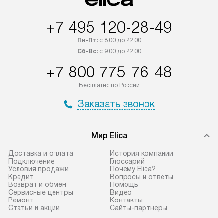
быть отправлены покупателю
за отдельную пла
в течение трех дней. Если вам
и дополнительны
+7 495 120-28-49
интересен товар «Под заказ»,
по монтажу опла
обсудите возможность его
прайсу. Сервис 
Пн-Пт:
с 8:00 до 22:00
приобретения с менеджером сайта.
гарантию 1 год 
Сб-Вс:
с 9:00 до 22:00
Товары с специальным лейблом
работы и испол
+7 800 775-76-48
доставляются бесплатно
материалы. Про
по Москве в пределах МКАД,
установление, п
Бесплатно по России
и отдельная доставка аксессуаров
и регулярное об
Заказать звонок
не предусмотрена.
обеспечивают п
и эффективную 
В оговоренный день служба
техники, предо
Мир Elica
доставки доставит упакованный
ошибки и прежд
прибор до двери или прихожей.
Доставка и оплата
История компании
Если необходимо переместить
Готовые коммун
Подключение
Глоссарий
Условия продажи
Почему Elica?
прибор до места установки,
предполагают, в
Кредит
Вопросы и ответы
пожалуйста, предварительно
от категории, на
Возврат и обмен
Помощь
Сервисные центры
Видео
уточните это с менеджером.
установленной р
Ремонт
Контакты
За данную услугу взимается
к воде, крана и 
Статьи и акции
Сайты-партнеры