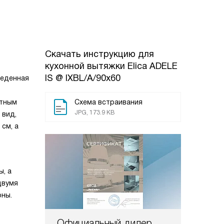
Скачать инструкцию для
кухонной вытяжки
Elica ADELE
IS @ IXBL/A/90x60
веденная
стным
Схема встраивания
JPG, 173.9 KB
 вид,
см, а
, а
двумя
оны.
Официальный дилер