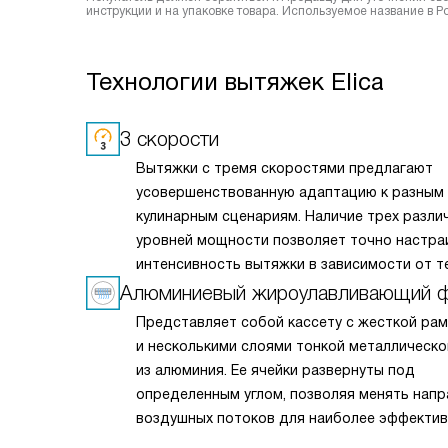
инструкции и на упаковке товара. Используемое название в Р
Технологии вытяжек Elica
3 скорости
Вытяжки с тремя скоростями предлагают
усовершенствованную адаптацию к разным
кулинарным сценариям. Наличие трех разли
уровней мощности позволяет точно настра
интенсивность вытяжки в зависимости от т
нужд — будь то легкая вентиляция при ме
Алюминиевый жироулавливающий 
приготовлении или мощное удаление пара и
Представляет собой кассету с жесткой ра
при интенсивной жарке. Это делает вытяжк
и несколькими слоями тонкой металлическо
универсальным решением для любых кулина
из алюминия. Ее ячейки развернуты под
задач и сохраняет воздух на кухне свежим и
определенным углом, позволяя менять напр
воздушных потоков для наиболее эффекти
очистки воздуха от жира и микрочастиц пи