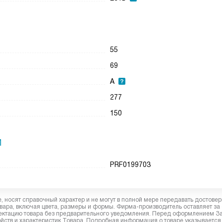
55
69
А
277
150
И
PRF0199703
 носят справочный характер и не могут в полной мере передавать достове
вара, включая цвета, размеры и формы. Фирма-производитель оставляет за
лектацию товара без предварительного уведомления. Перед оформлением З
йств и характеристик Товара. Подробная информация о товаре указывается