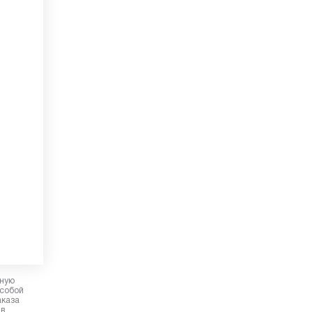
рную
 собой
аказа
 в