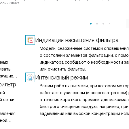
оссии Элика
Индикация насыщения фильтра
Модели, снабженные системой оповещения
о состоянии элементов фильтрации, с пом
чных
индикатора сообщают о необходимости за
ивать
или очистить фильтры.
екущих
Интенсивный режим
дленном
фильтр
Режим работы вытяжки, при котором мото
 запахов
мой
работает в усиленном (и энергозатратном)
у
й сетки
в течение короткого времени для максима
рных
быстрого очищения воздуха, например, при
 чистым.
авления
задымлении или высокой концентрации исп
вной
Затем вытяжка автоматически переключае
щи. Чаще
на последнюю скорость и продолжает раб