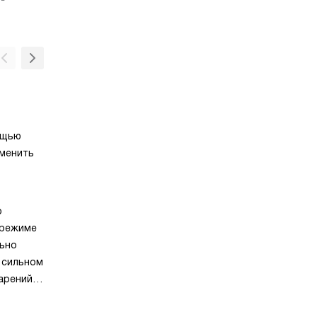
Класс энергоэффективности А
Высокий класс сбережения электроэнергии
ощью
в области вытяжных устройств домашнего
менить
пользования.
Отвод
Режим работы вытяжки, при котором загря
р
воздух выводится из помещения с помощь
 режиме
воздухоотвода. Угольный фильтр при тако
льно
фунционирования не нужен.
 сильном
арений.
тся
оту