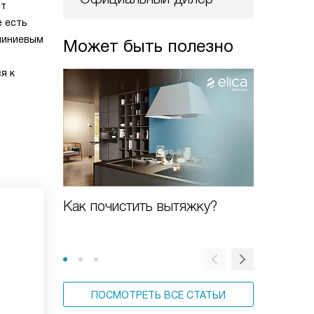
ет
е есть
юминиевым
Может быть полезно
я к
Как почистить вытяжку?
Новая к
ПОСМОТРЕТЬ ВСЕ СТАТЬИ