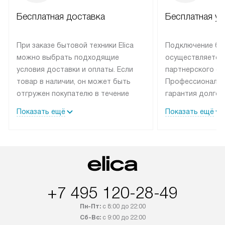
Бесплатная доставка
Бесплатная ус
При заказе бытовой техники Elica
Подключение быт
можно выбрать подходящие
осуществляется
условия доставки и оплаты. Если
партнерского се
товар в наличии, он может быть
Профессиональн
отгружен покупателю в течение
гарантия долгой
трех дней. Техника со специальным
эксплуатации те
Показать ещё
Показать ещё
лейблом доставляется бесплатно
техника со спец
по Москве. Выезд за МКАД
подключается б
оплачивается дополнительно.
мастера за МКА
Возможна доставка товаров по
дополнительную 
России.
+7 495 120-28-49
Пн-Пт:
с 8:00 до 22:00
Сб-Вс:
с 9:00 до 22:00