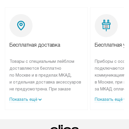
Бесплатная доставка
Бесплатная ус
Товары с специальным лейблом
Приборы с особ
доставляются бесплатно
подключаются к
по Москве и в пределах МКАД,
коммуникациям 
и отдельная доставка аксессуаров
в Москве, при э
не предусмотрена. При заказе
за МКАД оплачив
бытовой техники от Elica,
Специалисты сер
Показать ещё
Показать ещё
рекомендуем обсудить
партнера заним
с менеджером удобное время
подключением б
доставки и способ оплаты. Товары
Elica. Установк
со статусом «В наличии» могут
техники осущест