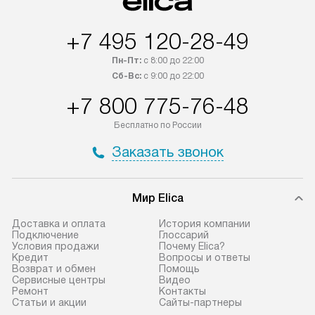
быть отправлены покупателю
за отдельную пла
в течение трех дней. Если вам
и дополнительны
+7 495 120-28-49
интересен товар «Под заказ»,
по монтажу опла
обсудите возможность его
прайсу. Сервис 
Пн-Пт:
с 8:00 до 22:00
приобретения с менеджером сайта.
гарантию 1 год 
Сб-Вс:
с 9:00 до 22:00
Товары с специальным лейблом
работы и испол
+7 800 775-76-48
доставляются бесплатно
материалы. Про
по Москве в пределах МКАД,
установление, п
Бесплатно по России
и отдельная доставка аксессуаров
и регулярное об
Заказать звонок
не предусмотрена.
обеспечивают п
и эффективную 
В оговоренный день служба
техники, предо
Мир Elica
доставки доставит упакованный
ошибки и прежд
прибор до двери или прихожей.
Доставка и оплата
История компании
Если необходимо переместить
Готовые коммун
Подключение
Глоссарий
Условия продажи
Почему Elica?
прибор до места установки,
предполагают, в
Кредит
Вопросы и ответы
пожалуйста, предварительно
от категории, на
Возврат и обмен
Помощь
Сервисные центры
Видео
уточните это с менеджером.
установленной р
Ремонт
Контакты
За данную услугу взимается
к воде, крана и 
Статьи и акции
Сайты-партнеры